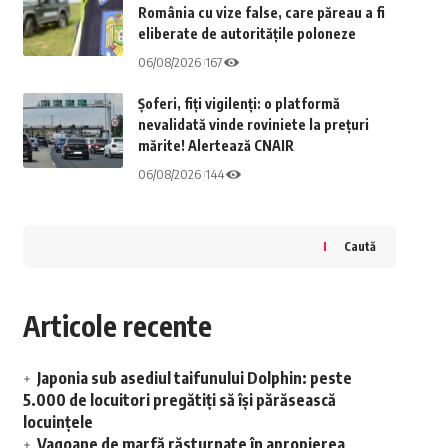
România cu vize false, care păreau a fi
eliberate de autoritățile poloneze
06/08/2026
167
Șoferi, fiți vigilenți: o platformă
nevalidată vinde roviniete la prețuri
mărite! Alertează CNAIR
06/08/2026
144
Caută
Articole recente
Japonia sub asediul taifunului Dolphin: peste
5.000 de locuitori pregătiți să își părăsească
locuințele
Vagoane de marfă răsturnate în apropierea