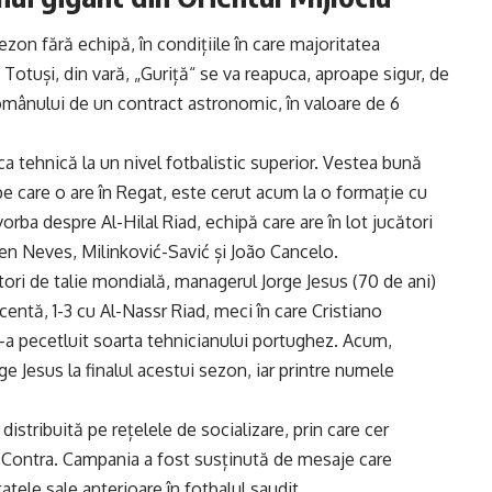
zon fără echipă, în condițiile în care majoritatea
. Totuși, din vară, „Guriță“ se va reapuca, aproape sigur, de
românului de un contract astronomic, în valoare de 6
ca tehnică la un nivel fotbalistic superior. Vestea bună
 pe care o are în Regat, este cerut acum la o formație cu
rba despre Al-Hilal Riad, echipă care are în lot jucători
n Neves, Milinković-Savić și João Cancelo.
tori de talie mondială, managerul Jorge Jesus (70 de ani)
ecentă, 1-3 cu Al-Nassr Riad, meci în care Cristiano
i-a pecetluit soarta tehnicianului portughez. Acum,
rge Jesus la finalul acestui sezon, iar printre numele
 distribuită pe rețelele de socializare, prin care cer
n Contra. Campania a fost susținută de mesaje care
tatele sale anterioare în fotbalul saudit.