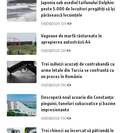
Japonia sub asediul taifunului Dolphin:
peste 5.000 de locuitori pregătiți să își
părăsească locuințele
06/08/2026
129
Vagoane de marfă răsturnate în
apropierea autostrăzii A4
06/08/2026
237
Trei indivizi acuzați de contrabandă cu
arme letale din Turcia se confruntă cu
un proces în România
06/08/2026
310
Descoperă noul acvariu din Constanța:
pinguini, tuneluri subacvatice și bazine
impresionante
06/08/2026
193
Trei chinezi au încercat să pătrundă în