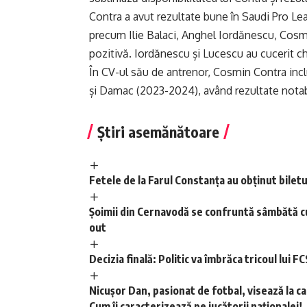
Contra a avut rezultate bune în Saudi Pro Leagu
precum Ilie Balaci, Anghel Iordănescu, Cosm
pozitivă. Iordănescu și Lucescu au cucerit chi
În CV-ul său de antrenor, Cosmin Contra incl
și Damac (2023-2024), având rezultate nota
Știri asemănătoare
Fetele de la Farul Constanța au obținut bile
Șoimii din Cernavodă se confruntă sâmbătă cu
out
Decizia finală: Politic va îmbrăca tricoul lui
Nicușor Dan, pasionat de fotbal, visează la 
Cum îi caracterizează pe jucătorii naționalei!