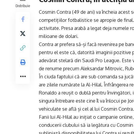
Distribuie
Cosmin Contra (49 de ani) va încheia acest se
competițiilor fotbalistice se apropie de final
activitate. Presa arabă a legat deja numele 
milioane de dolari.
Contra ar prefera să-și facă revenirea pe ban
pentru el este că, datorită imaginii pozitive
adevărat stelară din Saudi Pro League. Este vo
de renume precum Aleksandar Mitrovic, Rube
În ciuda faptului că are sub comanda sa jucă
are zilele numărate la Al-Hilal. Înfrângerea r
Ronaldo a reușit o dublă pentru învingători, 
singura întrebare este cine îl va înlocui pe Jo
vehiculate se află și cel al lui Cosmin Contra.
Fanii lui Al-Hilal au inițiat o campanie online,
conducerii clubului să ia legătura cu Cosmi
subliniază disponibilitatea lui Contra și rezul