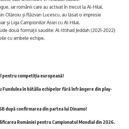
e, iar românii care au activat în trecut la Al-Hilal,
in Olăroiu și Răzvan Lucescu, au lăsat o impresie
ar și Liga Campionilor Asiei cu Al-Hilal.
ude două formații saudite: Al-Ittihad Jeddah (2021-2022)
bile cu ambele echipe.
tul pentru competiția europeană!
 Fundulea în bătălia echipelor fără înfrângere din play-
 FCSB după confirmarea din partea lui Dinamo!
calificarea României pentru Campionatul Mondial din 2026.