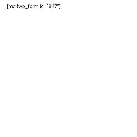
[mc4wp_form id=”847″]