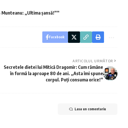
is Munteanu: „Ultima șansă!””
Facebook
ARTICOLUL URMĂTOR
Secretele dietei lui Mitică Dragomir: Cum rămâne
în formă la aproape 80 de ani. „Asta îmi spune
corpul. Poți consuma orice!”
Lasa un comentariu