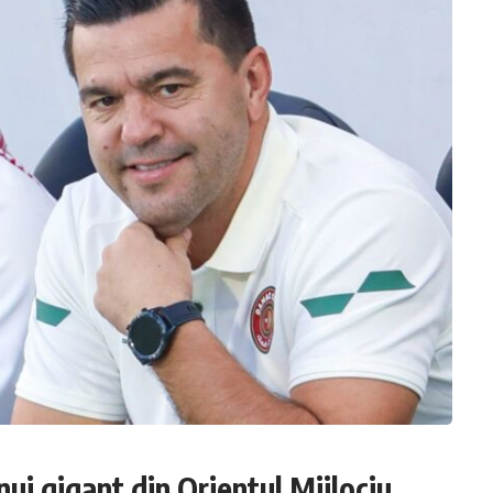
nui gigant din Orientul Mijlociu