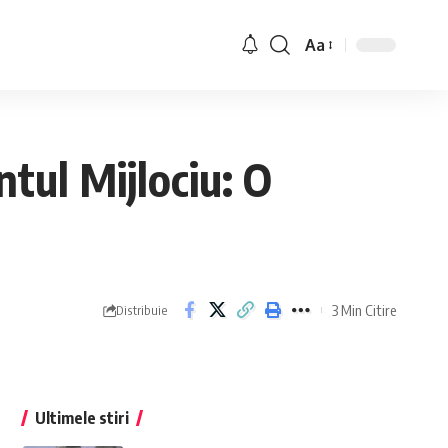
Aa
ntul Mijlociu: O
3 Min Citire
Distribuie
Ultimele stiri