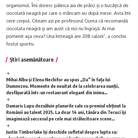
organismul. Îmi doresc pălinca aia de prânz și o bucățică de
ciocolată neagră pe care o mâncam eu după mese. Asta îmi
cere corpul. Citeam azi pe profesorul Ciurea că recomandă
ciocolata neagră și am auzit că nici nu îngrașă. Ai mai
pomenit așa ceva? Una întreagă are 208 calorii”, a conchis
fostul sportiv.
Știri asemănătoare
Mihai Albu și Elena Nechifor au spus „Da” în fața lui
Dumnezeu. Momente de neuitat de la celebrarea nunții,
desfășurată într-un restaurant elegant din inima
Bucureștiului.
Damaris Lupu dezvăluie planurile sale cu premiul obținut la
Românii au talent 2025. La doar 14 ani, tânăra din Tecuci își
imaginează succesul pe cele mai strălucitoare scene
internaționale.
Justin Timberlake își deschide sufletul despre lupta sa: