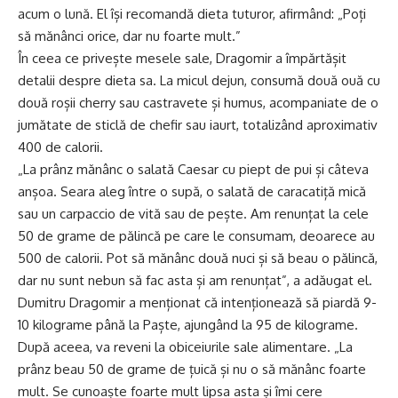
acum o lună. El își recomandă dieta tuturor, afirmând: „Poți
să mănânci orice, dar nu foarte mult.”
În ceea ce privește mesele sale, Dragomir a împărtășit
detalii despre dieta sa. La micul dejun, consumă două ouă cu
două roșii cherry sau castravete și humus, acompaniate de o
jumătate de sticlă de chefir sau iaurt, totalizând aproximativ
400 de calorii.
„La prânz mănânc o salată Caesar cu piept de pui și câteva
anșoa. Seara aleg între o supă, o salată de caracatiță mică
sau un carpaccio de vită sau de pește. Am renunțat la cele
50 de grame de pălincă pe care le consumam, deoarece au
500 de calorii. Pot să mănânc două nuci și să beau o pălincă,
dar nu sunt nebun să fac asta și am renunțat”, a adăugat el.
Dumitru Dragomir a menționat că intenționează să piardă 9-
10 kilograme până la Paște, ajungând la 95 de kilograme.
După aceea, va reveni la obiceiurile sale alimentare. „La
prânz beau 50 de grame de țuică și nu o să mănânc foarte
mult. Se cunoaște foarte mult lipsa asta și îmi cere