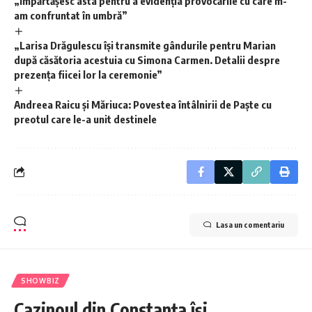
„Împărtășesc asta pentru a evidenția provocările cu care m-
am confruntat în umbră”
„Larisa Drăgulescu își transmite gândurile pentru Marian
după căsătoria acestuia cu Simona Carmen. Detalii despre
prezența fiicei lor la ceremonie”
Andreea Raicu și Măriuca: Povestea întâlnirii de Paște cu
preotul care le-a unit destinele
Lasa un comentariu
SHOWBIZ
Cazinoul din Constanța își