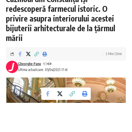
redescoperă farmecul istoric. O
privire asupra interiorului acestei
bijuterii arhitecturale de la țărmul
mării
2 Min Citire
Gheorghe Panu
93
Ultima actualizare: 05/04/2025 17:41