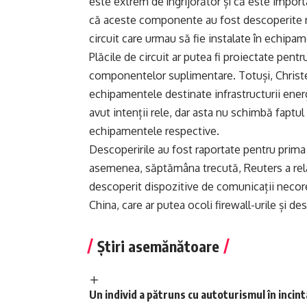
este extrem de îngrijorător și că este impo
că aceste componente au fost descoperite rec
circuit care urmau să fie instalate în echipa
Plăcile de circuit ar putea fi proiectate pen
componentelor suplimentare. Totuși, Christen
echipamentele destinate infrastructurii energ
avut intenții rele, dar asta nu schimbă faptu
echipamentele respective.
Descoperirile au fost raportate pentru prima
asemenea, săptămâna trecută, Reuters a relat
descoperit dispozitive de comunicații necores
China, care ar putea ocoli firewall-urile și des
Știri asemănătoare
Un individ a pătruns cu autoturismul în incin