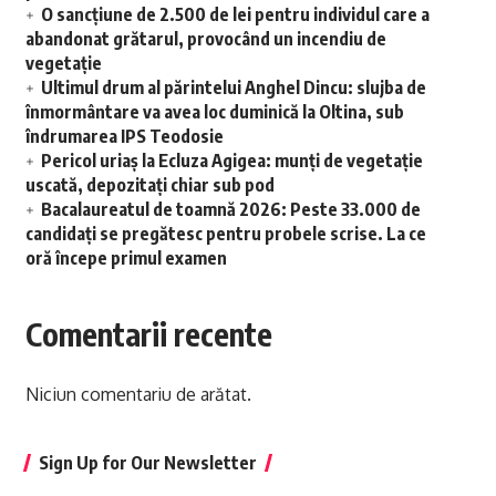
O sancțiune de 2.500 de lei pentru individul care a
abandonat grătarul, provocând un incendiu de
vegetație
Ultimul drum al părintelui Anghel Dincu: slujba de
înmormântare va avea loc duminică la Oltina, sub
îndrumarea IPS Teodosie
Pericol uriaș la Ecluza Agigea: munți de vegetație
uscată, depozitați chiar sub pod
Bacalaureatul de toamnă 2026: Peste 33.000 de
candidați se pregătesc pentru probele scrise. La ce
oră începe primul examen
Comentarii recente
Niciun comentariu de arătat.
Sign Up for Our Newsletter