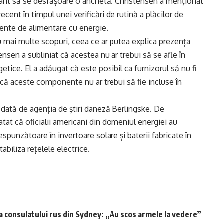
rtant să se desfășoare o anchetă. Christensen a menționat
ent în timpul unei verificări de rutină a plăcilor de
mente de alimentare cu energie.
tru mai multe scopuri, ceea ce ar putea explica prezența
sen a subliniat că acestea nu ar trebui să se afle în
etice. El a adăugat că este posibil ca furnizorul să nu fi
l că aceste componente nu ar trebui să fie incluse în
 dată de agenția de știri daneză Berlingske. De
at că oficialii americani din domeniul energiei au
punzătoare în invertoare solare și baterii fabricate în
tabiliza rețelele electrice.
ta consulatului rus din Sydney: „Au scos armele la vedere”