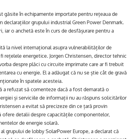
st găsite în echipamente importate pentru rețeaua de
 declarațiilor grupului industrial Green Power Denmark.
, iar o anchetă este în curs de desfășurare pentru a
ă la nivel internațional asupra vulnerabilităților de
r fi rețelele energetice. Jorgen Christensen, director tehnic
rba despre plăci cu circuite imprimate care ar fi trebuit
tarea cu energie. El a adăugat că nu se știe cât de gravă
enționate în spatele acesteia.
nță a refuzat să comenteze dacă a fost demarată o
ergiei și serviciile de informații nu au răspuns solicitărilor
hristensen a evitat să precizeze din ce țară provin
ofere detalii despre capacitățile componentelor,
mentelor de energie solară.
al grupului de lobby SolarPower Europe, a declarat că