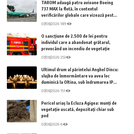
TAROM adaugă patru avioane Boeing
737 MAX la flotă, în contextul
verificărilor globale care vizează peste
1.800 de aeronave
07/08/2026
189
O sancțiune de 2.500 de lei pentru
individul care a abandonat grătarul,
provocând un incendiu de vegetație
07/08/2026
253
Ultimul drum al părintelui Anghel Dincu:
slujba de înmormântare va avea loc
duminică la Oltina, sub îndrumarea IPS
Teodosie
07/08/2026
151
Pericol uriaș la Ecluza Agigea: munți de
vegetație uscată, depozitați chiar sub
pod
07/08/2026
6