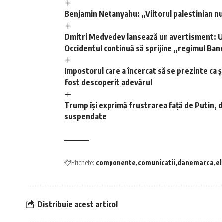
Benjamin Netanyahu: „Viitorul palestinian nu
Dmitri Medvedev lansează un avertisment: Ucr
Occidentul continuă să sprijine „regimul Ba
Impostorul care a încercat să se prezinte ca ș
fost descoperit adevărul
Trump își exprimă frustrarea față de Putin, d
suspendate
Etichete:
componente
comunicatii
danemarca
el
Distribuie acest articol