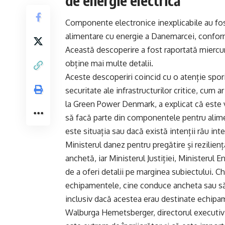
de energie electrică
Componente electronice inexplicabile au fo
alimentare cu energie a Danemarcei, conform
Această descoperire a fost raportată miercuri
obține mai multe detalii.
Aceste descoperiri coincid cu o atenție sporit
securitate ale infrastructurilor critice, cum a
la Green Power Denmark, a explicat că este vo
să facă parte din componentele pentru alimen
este situația sau dacă există intenții rău int
Ministerul danez pentru pregătire și rezilie
anchetă, iar Ministerul Justiției, Ministerul En
de a oferi detalii pe marginea subiectului. C
echipamentele, cine conduce ancheta sau să 
inclusiv dacă acestea erau destinate echipa
Walburga Hemetsberger, directorul executiv 