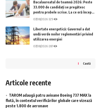
Bacalaureatul de toamnă 2026: Peste
33.000 de candidați se pregătesc
pentru probele scrise. La ce oră începe
primul examen
07/08/2026
329
Libertate energetică: Guvernul a dat
undă verde noilor reglementări privind
utilizarea energiei
07/08/2026
287
Caută
Articole recente
TAROM adaugă patru avioane Boeing 737 MAX la
flotă, în contextul verificărilor globale care vizează
peste 1.800 de aeronave