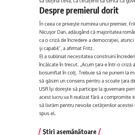
să obțină ceva, ca cetățenii să simtă că guver
Despre premierul dorit
În ceea ce privește numirea unui premier, Fr
Nicușor Dan, adăugând că majoritatea românilo
ca o criză de încredere a democrației, atunci
și capabil”, a afirmat Fritz.
El a subliniat necesitatea construirii încrede
încălcate în trecut. „Acum țara e într-o criză
bosumflat în colț. Trebuie să ne punem la mas
să găsim un consens pentru a scoate țara din 
USR își dorește să participe la guvernare pentr
acest lucru va fi realizat fără a compromite 
să livrăm pentru nevoile cetățenilor acestei 
spus el.
Știri asemănătoare