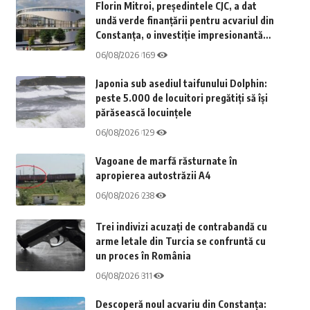
Florin Mitroi, președintele CJC, a dat
undă verde finanțării pentru acvariul din
Constanța, o investiție impresionantă
de aproximativ 23 de milioane de euro
06/08/2026
169
Japonia sub asediul taifunului Dolphin:
peste 5.000 de locuitori pregătiți să își
părăsească locuințele
06/08/2026
129
Vagoane de marfă răsturnate în
apropierea autostrăzii A4
06/08/2026
238
Trei indivizi acuzați de contrabandă cu
arme letale din Turcia se confruntă cu
un proces în România
06/08/2026
311
Descoperă noul acvariu din Constanța: