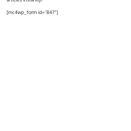
[mc4wp_form id=”847″]