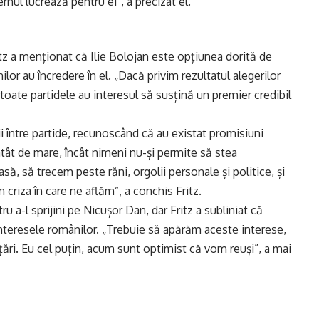
nul lucrează pentru ei”, a precizat el.
itz a menționat că Ilie Bolojan este opțiunea dorită de
r au încredere în el. „Dacă privim rezultatul alegerilor
 toate partidele au interesul să susțină un premier credibil
rii între partide, recunoscând că au existat promisiuni
 atât de mare, încât nimeni nu-și permite să stea
ă, să trecem peste răni, orgolii personale și politice, și
criza în care ne aflăm”, a conchis Fritz.
u a-l sprijini pe Nicușor Dan, dar Fritz a subliniat că
interesele românilor. „Trebuie să apărăm aceste interese,
țări. Eu cel puțin, acum sunt optimist că vom reuși”, a mai