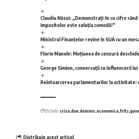
Claudiu Năsui: „Demonstrați-le cu cifre când 
impozitelor este soluția comodă!”
Ministrul Finanțelor revine în SUA cu un mesa
Florin Manole: Moțiunea de cenzură deschide 
George Simion, conversații cu influencerii lui
Reîntoarcerea parlamentarilor la activitate: 
Etichete:
criza
dan
dominic
economica
fritz
guv
Distribuie acest articol