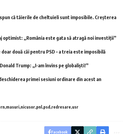
spun că tăierile de cheltuieli sunt imposibile. Creșterea
j optimist: „România este gata să atragă noi investiții”
doar două căi pentru PSD – a treia este imposibilă
 Donald Trump: „I-am învins pe globaliști!”
deschiderea primei sesiuni ordinare din acest an
ern
masuri
nicusor
pnl
psd
redresare
usr
Facebook