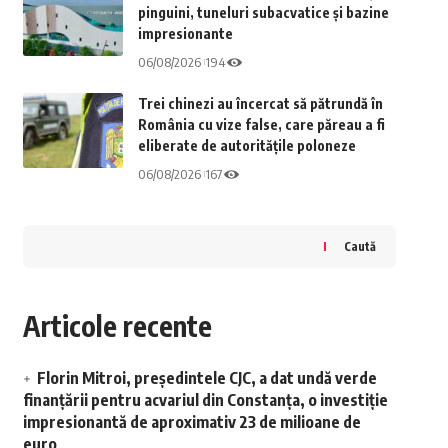
pinguini, tuneluri subacvatice și bazine
impresionante
06/08/2026
194
Trei chinezi au încercat să pătrundă în
România cu vize false, care păreau a fi
eliberate de autoritățile poloneze
06/08/2026
167
Caută
Articole recente
Florin Mitroi, președintele CJC, a dat undă verde
finanțării pentru acvariul din Constanța, o investiție
impresionantă de aproximativ 23 de milioane de
euro