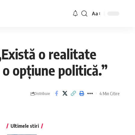
Aa
Există o realitate
o opțiune politică.”
4 Min Citire
Distribuie
Ultimele stiri