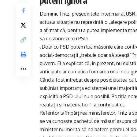
putem ignora”
Dominic Fritz, președintele interimar al USR,
actuala situație nu reprezintă o „alegere polit
a afirmat că, pentru a putea implementa măsu
să colaboreze cu PSD.
„Doar cu PSD putem lua măsurile care control
social-democrații „trebuie doar să aleagă” în
guvern. El a explicat că, în prezent, nu exist
anticipate ar complica formarea unui nou gu
Când a fost întrebat despre posibilitatea ca
subliniat importanța existenței unei majorit
explicită a PSD-ului nu e posibil. Poziția no
realității și matematicii”, a continuat el.
Referitor la împărțirea ministerelor, Fritz a sp
se va cunoaște pachetul de măsuri asupra căr
minister nu merită să ne batem pentru el doa