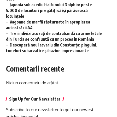
Japonia sub asediul taifunului Dolphin: peste
5.000 de locuitori pregătiți să își părăsească
locuințele
Vagoane de marfă răsturnate în apropierea
autostrăzii A4
Trei indivizi acuzați de contrabandă cu arme letale
din Turcia se confruntă cu un proces în România
Descoperă noul acvariu din Constanța: pinguini,
tuneluri subacvatice și bazine impresionante
Comentarii recente
Niciun comentariu de arătat.
Sign Up for Our Newsletter
Subscribe to our newsletter to get our newest
articles instantly!