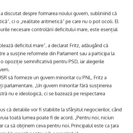
 a discutat despre formarea noului guvern, subliniind că
ică”, ci o „realitate aritmetică” pe care nu o pot ocoli. El
rile necesare controlării deficitului mare, este esențial
ează deficitul mare”, a declarat Fritz, adăugând că
tre a susține reformele din Parlament sau a participa la
ă o opoziție semnificativă pentru PSD, iar alegerile
vern.
 USR să formeze un guvern minoritar cu PNL, Fritz a
ăți parlamentare. „Un guvern minoritar fără susținerea
astră nu e ideologică, ci se bazează pe respectarea
us că detaliile vor fi stabilite la sfârșitul negocierilor, când
uia toată lumea poate fi de acord. „Pentru noi, niciun
r ca să obținem ceva pentru noi. Principalul este ca țara