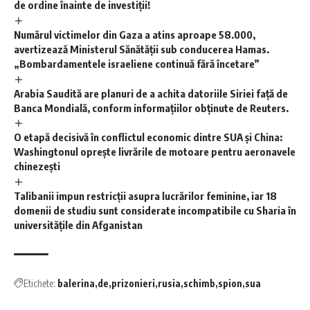
de ordine înainte de investiții!
Numărul victimelor din Gaza a atins aproape 58.000,
avertizează Ministerul Sănătății sub conducerea Hamas.
„Bombardamentele israeliene continuă fără încetare”
Arabia Saudită are planuri de a achita datoriile Siriei față de
Banca Mondială, conform informațiilor obținute de Reuters.
O etapă decisivă în conflictul economic dintre SUA și China:
Washingtonul oprește livrările de motoare pentru aeronavele
chinezești
Talibanii impun restricții asupra lucrărilor feminine, iar 18
domenii de studiu sunt considerate incompatibile cu Sharia în
universitățile din Afganistan
Etichete:
balerina
de
prizonieri
rusia
schimb
spion
sua