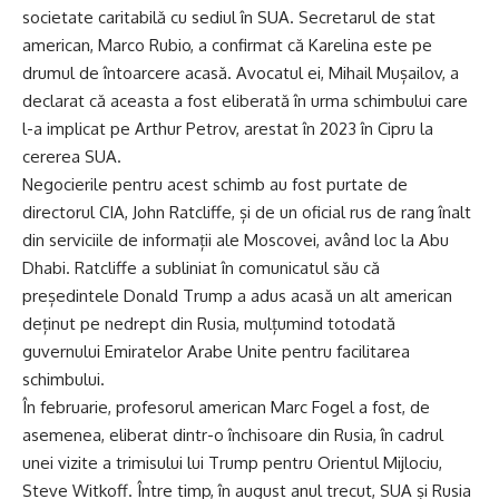
societate caritabilă cu sediul în SUA. Secretarul de stat
american, Marco Rubio, a confirmat că Karelina este pe
drumul de întoarcere acasă. Avocatul ei, Mihail Mușailov, a
declarat că aceasta a fost eliberată în urma schimbului care
l-a implicat pe Arthur Petrov, arestat în 2023 în Cipru la
cererea SUA.
Negocierile pentru acest schimb au fost purtate de
directorul CIA, John Ratcliffe, și de un oficial rus de rang înalt
din serviciile de informații ale Moscovei, având loc la Abu
Dhabi. Ratcliffe a subliniat în comunicatul său că
președintele Donald Trump a adus acasă un alt american
deținut pe nedrept din Rusia, mulțumind totodată
guvernului Emiratelor Arabe Unite pentru facilitarea
schimbului.
În februarie, profesorul american Marc Fogel a fost, de
asemenea, eliberat dintr-o închisoare din Rusia, în cadrul
unei vizite a trimisului lui Trump pentru Orientul Mijlociu,
Steve Witkoff. Între timp, în august anul trecut, SUA și Rusia