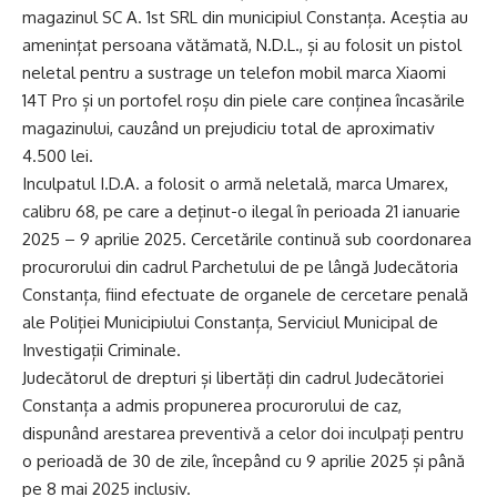
magazinul SC A. 1st SRL din municipiul Constanța. Aceștia au
amenințat persoana vătămată, N.D.L., și au folosit un pistol
neletal pentru a sustrage un telefon mobil marca Xiaomi
14T Pro și un portofel roșu din piele care conținea încasările
magazinului, cauzând un prejudiciu total de aproximativ
4.500 lei.
Inculpatul I.D.A. a folosit o armă neletală, marca Umarex,
calibru 68, pe care a deținut-o ilegal în perioada 21 ianuarie
2025 – 9 aprilie 2025. Cercetările continuă sub coordonarea
procurorului din cadrul Parchetului de pe lângă Judecătoria
Constanța, fiind efectuate de organele de cercetare penală
ale Poliției Municipiului Constanța, Serviciul Municipal de
Investigații Criminale.
Judecătorul de drepturi și libertăți din cadrul Judecătoriei
Constanța a admis propunerea procurorului de caz,
dispunând arestarea preventivă a celor doi inculpați pentru
o perioadă de 30 de zile, începând cu 9 aprilie 2025 și până
pe 8 mai 2025 inclusiv.