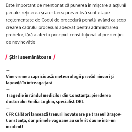
Este important de menționat că punerea în mișcare a acțiunii
penale, reținerea și arestarea preventivă sunt etape
reglementate de Codul de procedură penală, având ca scop
crearea cadrului procesual adecvat pentru administrarea
probelor, fără a afecta principiul constituțional al prezumției
de nevinovăție.
Știri asemănătoare
Vine vremea capricioasă: meteorologii prevăd ninsori și
lapoviță în întreaga țară
Tragedie în rândul medicilor din Constanța: pierderea
doctorului Emilia Loghin, specialist ORL
CFR Călători lansează trenuri inovatoare pe traseul Brașov-
Constanța, dar primele vagoane au suferit daune într-un
incident!