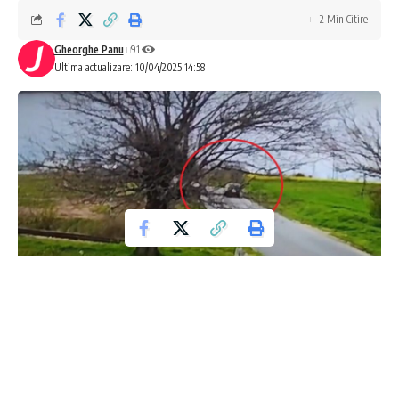
2 Min Citire
Gheorghe Panu
91
Ultima actualizare: 10/04/2025 14:58
„`html
Accident tragic în Lumina: Impactul
devastator care a curmat două vieți