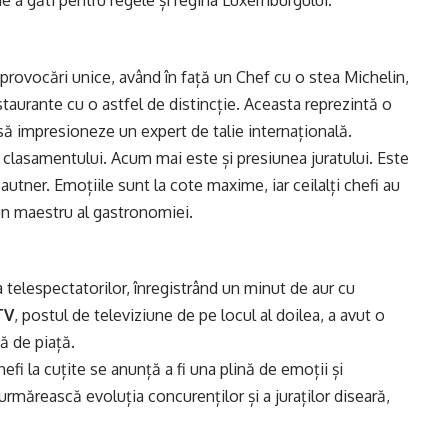
de a găti pentru regele și regina Luxemburgului.
ei provocări unice, având în față un Chef cu o stea Michelin,
staurante cu o astfel de distincție. Aceasta reprezintă o
i să impresioneze un expert de talie internațională.
 clasamentului. Acum mai este și presiunea juratului. Este
autner. Emoțiile sunt la cote maxime, iar ceilalți chefi au
 un maestru al gastronomiei.
 telespectatorilor, înregistrând un minut de aur cu
TV
, postul de televiziune de pe locul al doilea, a avut o
ă de piață.
efi la cuțite se anunță a fi una plină de emoții și
 urmărească evoluția concurenților și a juraților diseară,