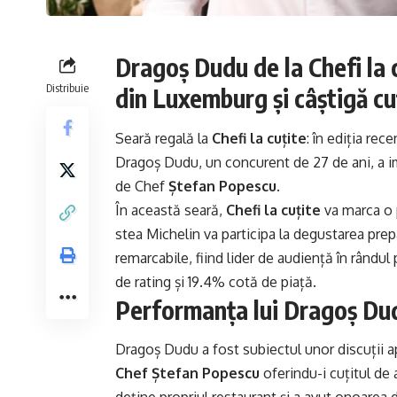
Dragoș Dudu de la Chefi la 
Distribuie
din Luxemburg și câștigă cu
Seară regală la
Chefi la cuțite
: în ediția rec
Dragoș Dudu, un concurent de 27 de ani, a imp
de Chef
Ștefan Popescu
.
În această seară,
Chefi la cuțite
va marca o 
stea Michelin va participa la degustarea pr
remarcabile, fiind lider de audiență în rându
de rating și 19.4% cotă de piață.
Performanța lui Dragoș Du
Dragoș Dudu a fost subiectul unor discuții apr
Chef Ștefan Popescu
oferindu-i cuțitul de 