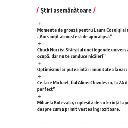
Știri asemănătoare
Momente de groază pentru Laura Cosoi și ai ei,
„Am simțit atmosferă de apocalipsă”
Chuck Norris: Sfârșitul unei legende univers
ocupă, dar nu te conduce nicăieri”
Optimismul ar putea întări imunitatea la vacc
Ce face Michael, fiul Alinei Chivulescu, la 24 d
perfect”
Mihaela Botezatu, copleșită de suferință la ju
despre cum a primit vestea îngrozitoare.