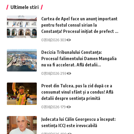
Ultimele stiri
Curtea de Apel face un anunț important
pentru fostul consul sirian la
Constanța! Procesul inițiat de prefect în
legătură cu investiția diplomatului din
07/08/2026
303
Năvodari este acum în atenția justiției
Decizia Tribunalului Constanța:
Procesul falimentului Damen Mangalia
nu va fi accelerat. Află detalii
importante
07/08/2026
293
Preot din Tulcea, pus la zid după ce a
consumat vinul sfânt și a condus! Află
detalii despre sentința primită
07/08/2026
179
Judecata lui Călin Georgescu a început:
sentința ICCJ este irevocabilă