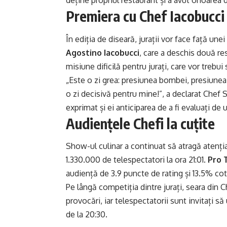
deține propriul restaurant și a avut onoarea 
Premiera cu Chef Iacobucci
În ediția de diseară, jurații vor face față un
Agostino Iacobucci
, care a deschis două re
misiune dificilă pentru jurați, care vor trebu
„Este o zi grea: presiunea bombei, presiunea
o zi decisivă pentru mine!”, a declarat Chef S
exprimat și ei anticiparea de a fi evaluați de
Audiențele Chefi la cuțite
Show-ul culinar a continuat să atragă atenția
1.330.000 de telespectatori la ora 21:01.
Pro 
audiență de 3.9 puncte de rating și 13.5% cot
Pe lângă competiția dintre jurați, seara din Ch
provocări, iar telespectatorii sunt invitați să
de la 20:30.