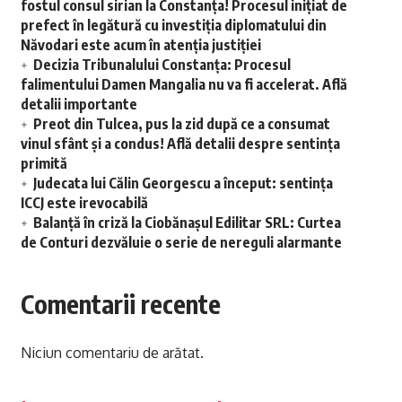
fostul consul sirian la Constanța! Procesul inițiat de
prefect în legătură cu investiția diplomatului din
Năvodari este acum în atenția justiției
Decizia Tribunalului Constanța: Procesul
falimentului Damen Mangalia nu va fi accelerat. Află
detalii importante
Preot din Tulcea, pus la zid după ce a consumat
vinul sfânt și a condus! Află detalii despre sentința
primită
Judecata lui Călin Georgescu a început: sentința
ICCJ este irevocabilă
Balanță în criză la Ciobănașul Edilitar SRL: Curtea
de Conturi dezvăluie o serie de nereguli alarmante
Comentarii recente
Niciun comentariu de arătat.