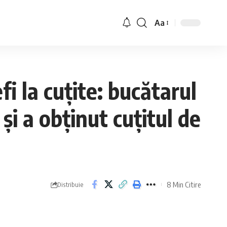
Aa
i la cuțite: bucătarul
i a obținut cuțitul de
8 Min Citire
Distribuie