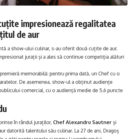
cuțite impresionează regalitatea
țitul de aur
entă a show-ului culinar, s-au oferit două cuțite de aur.
resionat jurații și a ales să continue competiția alături
premieră memorabilă: pentru prima dată, un Chef cu o
eparatelor. De asemenea, show-ul a obținut audiențe
l publicului comercial, cu o audiență medie de 5.6 puncte
du
inse în rândul juraților,
Chef Alexandru Sautner
și
aur datorită talentului său culinar. La 27 de ani, Dragoș