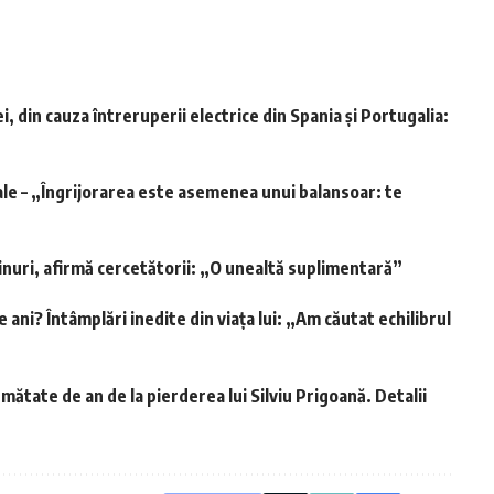
 din cauza întreruperii electrice din Spania și Portugalia:
ale – „Îngrijorarea este asemenea unui balansoar: te
inuri, afirmă cercetătorii: „O unealtă suplimentară”
e ani? Întâmplări inedite din viața lui: „Am căutat echilibrul
mătate de an de la pierderea lui Silviu Prigoană. Detalii