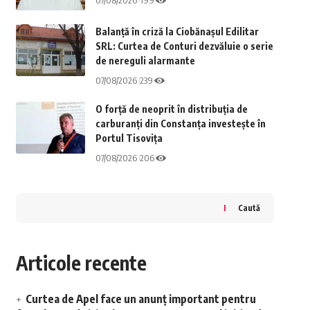
07/08/2026
199
Balanță în criză la Ciobănașul Edilitar
SRL: Curtea de Conturi dezvăluie o serie
de nereguli alarmante
07/08/2026
239
O forță de neoprit în distribuția de
carburanți din Constanța investește în
Portul Tisovița
07/08/2026
206
Caută
Articole recente
Curtea de Apel face un anunț important pentru