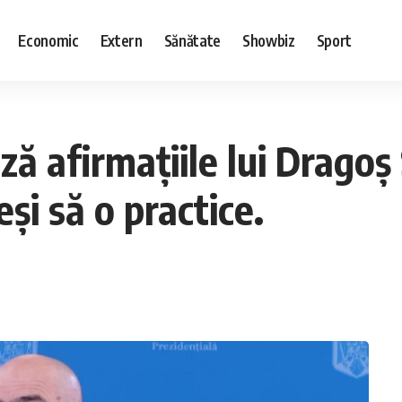
Economic
Extern
Sănătate
Showbiz
Sport
ă afirmațiile lui Dragoș
eși să o practice.