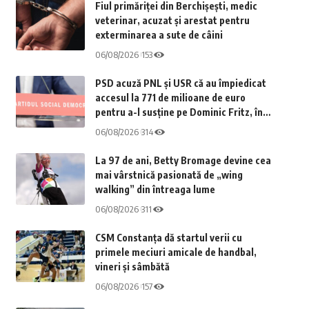
Fiul primăriței din Berchișești, medic
veterinar, acuzat și arestat pentru
exterminarea a sute de câini
06/08/2026
153
PSD acuză PNL și USR că au împiedicat
accesul la 771 de milioane de euro
pentru a-l susține pe Dominic Fritz, în
urma contestării Legii Integrității la
06/08/2026
314
CCR
La 97 de ani, Betty Bromage devine cea
mai vârstnică pasionată de „wing
walking” din întreaga lume
06/08/2026
311
CSM Constanța dă startul verii cu
primele meciuri amicale de handbal,
vineri și sâmbătă
06/08/2026
157