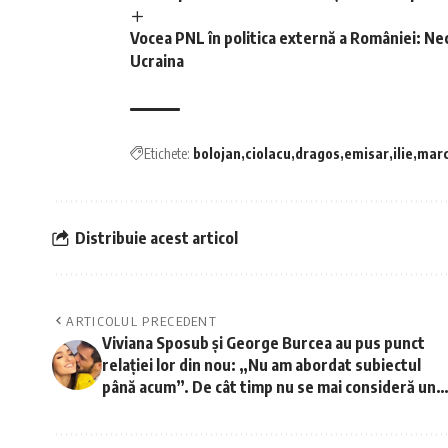
Vocea PNL în politica externă a României: Nece
Ucraina
Etichete:
bolojan
ciolacu
dragos
emisar
ilie
marc
Distribuie acest articol
ARTICOLUL PRECEDENT
Viviana Sposub și George Burcea au pus punct
relației lor din nou: „Nu am abordat subiectul
până acum”. De cât timp nu se mai consideră un
cuplu?