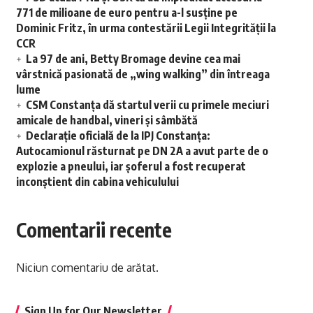
771 de milioane de euro pentru a-l susține pe
Dominic Fritz, în urma contestării Legii Integrității la
CCR
La 97 de ani, Betty Bromage devine cea mai
vârstnică pasionată de „wing walking” din întreaga
lume
CSM Constanța dă startul verii cu primele meciuri
amicale de handbal, vineri și sâmbătă
Declarație oficială de la IPJ Constanța:
Autocamionul răsturnat pe DN 2A a avut parte de o
explozie a pneului, iar șoferul a fost recuperat
inconștient din cabina vehiculului
Comentarii recente
Niciun comentariu de arătat.
Sign Up for Our Newsletter