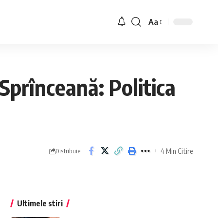
Aa
 Sprînceană: Politica
4 Min Citire
Distribuie
Ultimele stiri