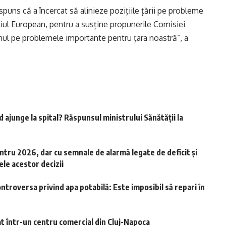
spuns că a încercat să alinieze pozițiile țării pe probleme
liul European, pentru a susține propunerile Comisiei
nul pe problemele importante pentru țara noastră”, a
 ajunge la spital? Răspunsul ministrului Sănătății la
entru 2026, dar cu semnale de alarmă legate de deficit și
ele acestor decizii
ontroversa privind apa potabilă: Este imposibil să repari în
t într-un centru comercial din Cluj-Napoca