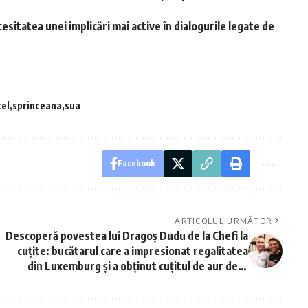
sitatea unei implicări mai active în dialogurile legate de
el
sprinceana
sua
Facebook
ARTICOLUL URMĂTOR
Descoperă povestea lui Dragoș Dudu de la Chefi la
cuțite: bucătarul care a impresionat regalitatea
din Luxemburg și a obținut cuțitul de aur de la
Ștefan Popescu!