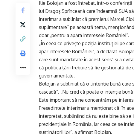
Ilie Bolojan a fost întrebat, într-o conferinț
lui Dragoș Sprînceană care îndeamnă SUA să 
interimar a subliniat că premierul Marcel Cio
suplimentare” pe această temă, menționând c
doar „pentru a apăra interesele României”.
„În ceea ce privește poziția instituției pe c
apăr interesele României”, a declarat Bolojan
care sunt mandatate în acest sens” și a evit
că politica țării trebuie să fie gestionată de 
guvernamentale.
Bolojan a subliniat că o „intenție bună care s
cascadă”. „Nu cred că poate o intenție bună 
Este important să ne concentrăm pe interesul
Președintele interimar a menționat că, în ace
interpretat, subliniind că nu este bine să se i
prezidențiale în România, iar ceea ce se înt
susținătorii lor”, a afirmat Bolojan.