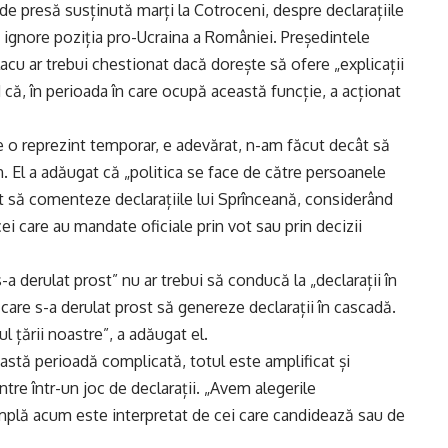
ă de presă susținută marți la Cotroceni, despre declarațiile
ignore poziția pro-Ucraina a României. Președintele
lacu ar trebui chestionat dacă dorește să ofere „explicații
ă, în perioada în care ocupă această funcție, a acționat
are o reprezint temporar, e adevărat, n-am făcut decât să
. El a adăugat că „politica se face de către persoanele
at să comenteze declarațiile lui Sprînceană, considerând
cei care au mandate oficiale prin vot sau prin decizii
-a derulat prost” nu ar trebui să conducă la „declarații în
care s-a derulat prost să genereze declarații în cascadă.
 țării noastre”, a adăugat el.
astă perioadă complicată, totul este amplificat și
ntre într-un joc de declarații. „Avem alegerile
âmplă acum este interpretat de cei care candidează sau de