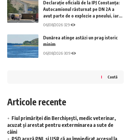
Declarație oficială de la IPJ Constanța:
Autocamionul răsturnat pe DN 2A a
avut parte de o explozie a pneului, iar
șoferul a fost recuperat inconștient din
06/08/2026
329
cabina vehiculului
Dunărea atinge astăzi un prag istoric
minim
06/08/2026
309
Caută
Articole recente
Fiul primăriței din Berchișești, medic veterinar,
acuzat și arestat pentru exterminarea a sute de
câini
PSD acuză PNL și USR că au împiedicat accesul la