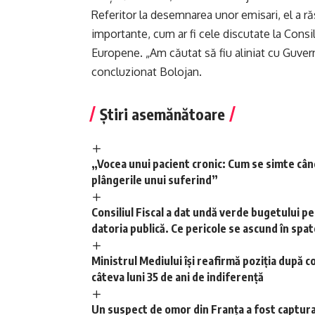
Referitor la desemnarea unor emisari, el a ră
importante, cum ar fi cele discutate la Consi
Europene. „Am căutat să fiu aliniat cu Guver
concluzionat Bolojan.
Știri asemănătoare
„Vocea unui pacient cronic: Cum se simte când
plângerile unui suferind”
Consiliul Fiscal a dat undă verde bugetului p
datoria publică. Ce pericole se ascund în spat
Ministrul Mediului își reafirmă poziția după c
câteva luni 35 de ani de indiferență
Un suspect de omor din Franța a fost captura