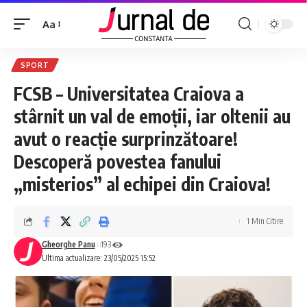
Aa
SPORT
FCSB – Universitatea Craiova a
stârnit un val de emoții, iar oltenii au
avut o reacție surprinzătoare!
Descoperă povestea fanului
„misterios” al echipei din Craiova!
1 Min Citire
Gheorghe Panu
193
Ultima actualizare: 23/05/2025 15:52