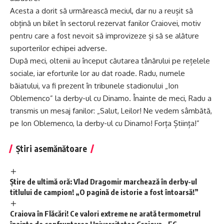
Acesta a dorit să urmărească meciul, dar nu a reușit să
obțină un bilet în sectorul rezervat fanilor Craiovei, motiv
pentru care a fost nevoit să improvizeze și să se alăture
suporterilor echipei adverse.
După meci, oltenii au început căutarea tânărului pe rețelele
sociale, iar eforturile lor au dat roade. Radu, numele
băiatului, va fi prezent în tribunele stadionului „Ion
Oblemenco” la derby-ul cu Dinamo. Înainte de meci, Radu a
transmis un mesaj fanilor: „Salut, Leilor! Ne vedem sâmbătă,
pe Ion Oblemenco, la derby-ul cu Dinamo! Forța Știința!”
Știri asemănătoare
Știre de ultimă oră: Vlad Dragomir marchează în derby-ul
titlului de campion! „O pagină de istorie a fost întoarsă!”
Craiova în Flăcări! Ce valori extreme ne arată termometrul
înainte de confruntarea Universitatea Craiova – FC