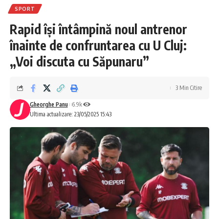
SPORT
Rapid își întâmpină noul antrenor
înainte de confruntarea cu U Cluj:
„Voi discuta cu Săpunaru”
3 Min Citire
Gheorghe Panu
6.9k
Ultima actualizare: 23/05/2025 15:43