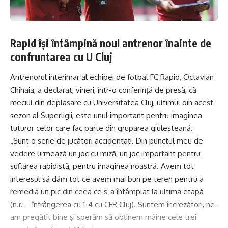
Rapid își întâmpină noul antrenor înainte de
confruntarea cu U Cluj
Antrenorul interimar al echipei de fotbal FC Rapid, Octavian
Chihaia, a declarat, vineri, într-o conferinţă de presă, că
meciul din deplasare cu Universitatea Cluj, ultimul din acest
sezon al Superligii, este unul important pentru imaginea
tuturor celor care fac parte din gruparea giuleşteană.
„Sunt o serie de jucători accidentaţi. Din punctul meu de
vedere urmează un joc cu miză, un joc important pentru
suflarea rapidistă, pentru imaginea noastră. Avem tot
interesul să dăm tot ce avem mai bun pe teren pentru a
remedia un pic din ceea ce s-a întâmplat la ultima etapă
(n.r. – înfrângerea cu 1-4 cu CFR Cluj). Suntem încrezători, ne-
am pregătit bine şi sperăm să obţinem mâine cele trei