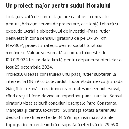
Un proiect major pentru sudul litoralului
Licitația vizată de contestație are ca obiect contractul
pentru „Achiziție servicii de proiectare, asistență tehnică și
execuție lucrări a obiectivului de investiții «Pasaj rutier
denivelat în zona sensului giratoriu de pe DN 39, km
14+280»”, proiect strategic pentru sudul litoralului
românesc. Valoarea estimată a contractului este de
103.091.024 lei, iar data-limită pentru depunerea ofertelor a
fost 25 octombrie 2024.
Proiectul vizează construirea unui pasaj rutier subteran la
intersecția DN 39 cu bulevardul Tudor Vladimirescu și strada
Gării, într-o zonă cu trafic intens, mai ales în sezonul estival,
când orașul Eforie devine un important punct turistic. Sensul
giratoriu vizat asigură conexiuni esențiale între Constanța,
Mangalia și centrul localității. Suprafața totală a terenului
dedicat investiției este de 34.698 mp, însă măsurătorile
topografice recente indică o suprafață efectivă de 29.590