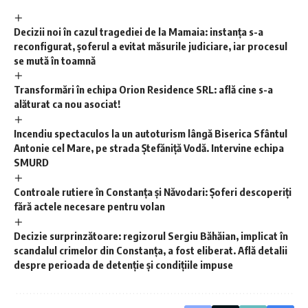
Decizii noi în cazul tragediei de la Mamaia: instanța s-a
reconfigurat, șoferul a evitat măsurile judiciare, iar procesul
se mută în toamnă
Transformări în echipa Orion Residence SRL: află cine s-a
alăturat ca nou asociat!
Incendiu spectaculos la un autoturism lângă Biserica Sfântul
Antonie cel Mare, pe strada Ștefăniță Vodă. Intervine echipa
SMURD
Controale rutiere în Constanța și Năvodari: Șoferi descoperiți
fără actele necesare pentru volan
Decizie surprinzătoare: regizorul Sergiu Băhăian, implicat în
scandalul crimelor din Constanța, a fost eliberat. Află detalii
despre perioada de detenție și condițiile impuse