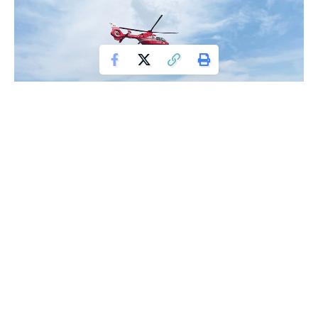
Accident grav la Leţcani: autocamion și
autocar implicate
Un accident rutier deosebit de grav a avut loc vineri, 23 mai
2025, în jurul orei 14:10, în zona localităţii Leţcani, judeţul Iaşi,
implicând un autocamion și un autocar cu 20 de pasageri la
bord. Trei persoane au rămas încarcerate în urma coliziunii.
Autoritățile au activat Planul Roșu de intervenție, având în
vedere numărul mare de persoane implicate. Conform