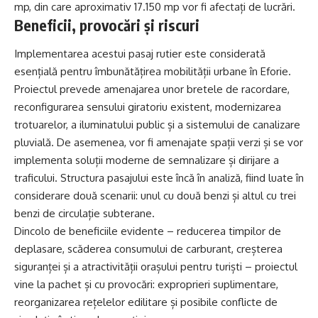
mp, din care aproximativ 17.150 mp vor fi afectați de lucrări.
Beneficii, provocări și riscuri
Implementarea acestui pasaj rutier este considerată
esențială pentru îmbunătățirea mobilității urbane în Eforie.
Proiectul prevede amenajarea unor bretele de racordare,
reconfigurarea sensului giratoriu existent, modernizarea
trotuarelor, a iluminatului public și a sistemului de canalizare
pluvială. De asemenea, vor fi amenajate spații verzi și se vor
implementa soluții moderne de semnalizare și dirijare a
traficului. Structura pasajului este încă în analiză, fiind luate în
considerare două scenarii: unul cu două benzi și altul cu trei
benzi de circulație subterane.
Dincolo de beneficiile evidente – reducerea timpilor de
deplasare, scăderea consumului de carburant, creșterea
siguranței și a atractivității orașului pentru turiști – proiectul
vine la pachet și cu provocări: exproprieri suplimentare,
reorganizarea rețelelor edilitare și posibile conflicte de