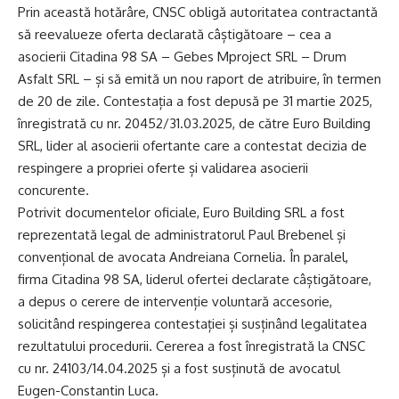
Prin această hotărâre, CNSC obligă autoritatea contractantă
să reevalueze oferta declarată câștigătoare – cea a
asocierii Citadina 98 SA – Gebes Mproject SRL – Drum
Asfalt SRL – și să emită un nou raport de atribuire, în termen
de 20 de zile. Contestația a fost depusă pe 31 martie 2025,
înregistrată cu nr. 20452/31.03.2025, de către Euro Building
SRL, lider al asocierii ofertante care a contestat decizia de
respingere a propriei oferte și validarea asocierii
concurente.
Potrivit documentelor oficiale, Euro Building SRL a fost
reprezentată legal de administratorul Paul Brebenel și
convențional de avocata Andreiana Cornelia. În paralel,
firma Citadina 98 SA, liderul ofertei declarate câștigătoare,
a depus o cerere de intervenție voluntară accesorie,
solicitând respingerea contestației și susținând legalitatea
rezultatului procedurii. Cererea a fost înregistrată la CNSC
cu nr. 24103/14.04.2025 și a fost susținută de avocatul
Eugen-Constantin Luca.