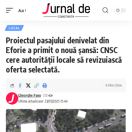
Aa
LOCAL
Proiectul pasajului denivelat din
Eforie a primit o nouă șansă: CNSC
cere autorității locale să revizuiască
oferta selectată.
6 Min Citire
Gheorghe Panu
232
Ultima actualizare: 23/05/2025 15:46