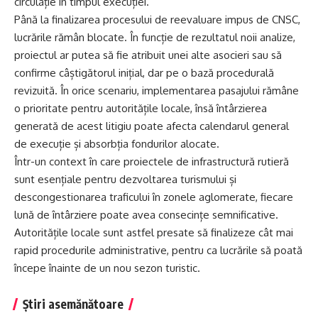
circulație în timpul execuției.
Până la finalizarea procesului de reevaluare impus de CNSC,
lucrările rămân blocate. În funcție de rezultatul noii analize,
proiectul ar putea să fie atribuit unei alte asocieri sau să
confirme câștigătorul inițial, dar pe o bază procedurală
revizuită. În orice scenariu, implementarea pasajului rămâne
o prioritate pentru autoritățile locale, însă întârzierea
generată de acest litigiu poate afecta calendarul general
de execuție și absorbția fondurilor alocate.
Într-un context în care proiectele de infrastructură rutieră
sunt esențiale pentru dezvoltarea turismului și
descongestionarea traficului în zonele aglomerate, fiecare
lună de întârziere poate avea consecințe semnificative.
Autoritățile locale sunt astfel presate să finalizeze cât mai
rapid procedurile administrative, pentru ca lucrările să poată
începe înainte de un nou sezon turistic.
Știri asemănătoare