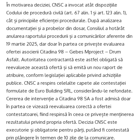
În motivarea deciziei, CNSC a invocat atât dispozițiile
Codului de procedură civilă (art. 67 alin. 1 și art. 123 alin. 1),
cât și principiile eficienței procedurale. După analizarea
documentației și a probelor din dosar, Consiliul a hotărât
anularea raportului procedurii și a comunicărilor aferente din
19 martie 2025, dar doar în partea ce privește evaluarea
ofertei asocierii Citadina 98 – Gebes Mproject – Drum
Asfalt. Autoritatea contractantă este astfel obligată să
reevalueze această ofertă și să emită un nou raport de
atribuire, conform legislației aplicabile privind achizițiile
publice. CNSC a respins celelalte capete ale contestației
formulate de Euro Building SRL, considerându-le nefondate.
Cererea de intervenție a Citadina 98 SA a fost admisă doar
în partea ce vizează reevaluarea corectă a ofertei
contestatoarei, fiind respinsă în ceea ce privește menținerea
rezultatului privind propria ofertă. Decizia CNSC este
executorie și obligatorie pentru părți, putând fi contestată
prin plângere în termen de 10 zile de la comunicare.