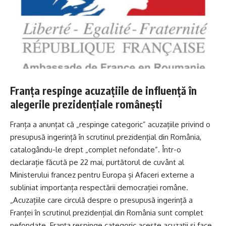
Franța respinge acuzațiile de influență în
alegerile prezidențiale românești
Franța a anunțat că „respinge categoric” acuzațiile privind o
presupusă ingerință în scrutinul prezidențial din România,
catalogându-le drept „complet nefondate”. Într-o
declarație făcută pe 22 mai, purtătorul de cuvânt al
Ministerului francez pentru Europa și Afaceri externe a
subliniat importanța respectării democrației române.
„Acuzațiile care circulă despre o presupusă ingerință a
Franței în scrutinul prezidențial din România sunt complet
nefondate. Franța respinge categoric aceste acuzații și face