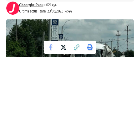
Gheorghe Panu
679
Ultima actualizare: 23/05/2025 14:44
Alarmă în Iași: Planul roșu de intervenție
mobilizat după coliziunea dintre un
autocamion și un autocar
Un accident grav a avut loc vineri, 23 mai 2025, în jurul orei
14:10, în zona localității Lețcani, județul Iași. Incidentul a