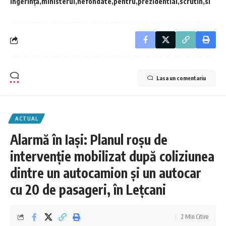
ingerință
ministerul
nefondate
pentru
prezidential
scrutin
si
Lasa un comentariu
ACTUAL
Alarmă în Iași: Planul roșu de
intervenție mobilizat după coliziunea
dintre un autocamion și un autocar
cu 20 de pasageri, în Lețcani
2 Min Citire