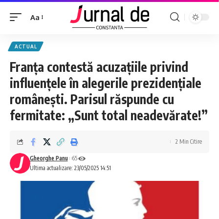
Aa
ACTUAL
Franța contestă acuzațiile privind
influențele în alegerile prezidențiale
românești. Parisul răspunde cu
fermitate: „Sunt total neadevărate!”
2 Min Citire
Gheorghe Panu
65
Ultima actualizare: 23/05/2025 14:51