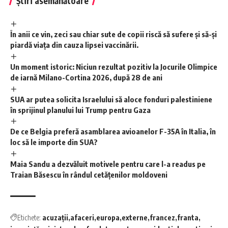
Știri asemănătoare
În anii ce vin, zeci sau chiar sute de copii riscă să sufere și să-și
piardă viața din cauza lipsei vaccinării.
Un moment istoric: Niciun rezultat pozitiv la Jocurile Olimpice
de iarnă Milano-Cortina 2026, după 28 de ani
SUA ar putea solicita Israelului să aloce fonduri palestiniene
în sprijinul planului lui Trump pentru Gaza
De ce Belgia preferă asamblarea avioanelor F-35A în Italia, în
loc să le importe din SUA?
Maia Sandu a dezvăluit motivele pentru care l-a readus pe
Traian Băsescu în rândul cetățenilor moldoveni
Etichete:
acuzații
afaceri
europa
externe
francez
franta