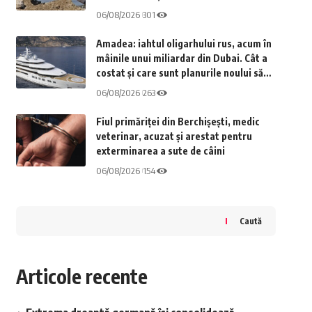
Cernavodă
06/08/2026
301
Amadea: iahtul oligarhului rus, acum în
mâinile unui miliardar din Dubai. Cât a
costat și care sunt planurile noului său
stăpân
06/08/2026
263
Fiul primăriței din Berchișești, medic
veterinar, acuzat și arestat pentru
exterminarea a sute de câini
06/08/2026
154
Caută
Articole recente