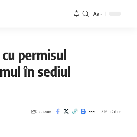
Aa
d cu permisul
mul în sediul
2 Min Citire
Distribuie