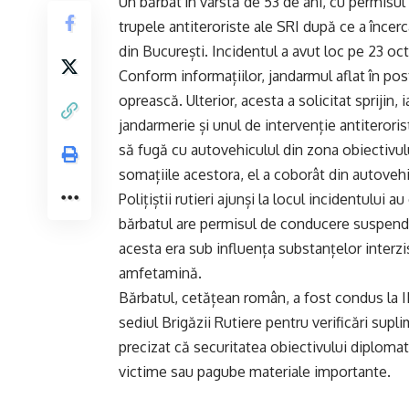
Un bărbat în vârstă de 53 de ani, cu permisul
trupele antiteroriste ale SRI după ce a înce
din București. Incidentul a avut loc pe 23 oct
Conform informațiilor, jandarmul aflat în pos
oprească. Ulterior, acesta a solicitat sprijin, 
jandarmerie și unul de intervenție antiteroris
să fugă cu autovehiculul din zona obiectivului
somațiile acestora, el a coborât din autovehic
Polițiștii rutieri ajunși la locul incidentului 
bărbatul are permisul de conducere suspenda
acesta era sub influența substanțelor interzis
amfetamină.
Bărbatul, cetățean român, a fost condus la I
sediul Brigăzii Rutiere pentru verificări supl
precizat că securitatea obiectivului diplomati
victime sau pagube materiale importante.