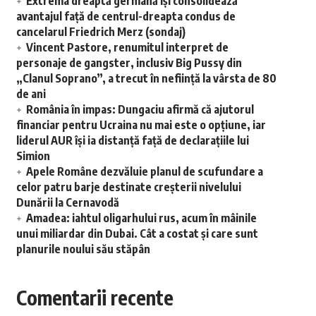
Extrema dreaptă germană își consolidează
avantajul față de centrul-dreapta condus de
cancelarul Friedrich Merz (sondaj)
Vincent Pastore, renumitul interpret de
personaje de gangster, inclusiv Big Pussy din
„Clanul Soprano”, a trecut în neființă la vârsta de 80
de ani
România în impas: Dungaciu afirmă că ajutorul
financiar pentru Ucraina nu mai este o opțiune, iar
liderul AUR își ia distanță față de declarațiile lui
Simion
Apele Române dezvăluie planul de scufundare a
celor patru barje destinate creșterii nivelului
Dunării la Cernavodă
Amadea: iahtul oligarhului rus, acum în mâinile
unui miliardar din Dubai. Cât a costat și care sunt
planurile noului său stăpân
Comentarii recente