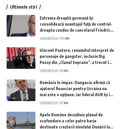
Ultimele stiri
Extrema dreaptă germană își
consolidează avantajul față de centrul-
dreapta condus de cancelarul Friedrich
Merz (sondaj)
06/08/2026
195
Vincent Pastore, renumitul interpret de
personaje de gangster, inclusiv Big
Pussy din „Clanul Soprano”, a trecut în
neființă la vârsta de 80 de ani
06/08/2026
133
România în impas: Dungaciu afirmă că
ajutorul financiar pentru Ucraina nu
mai este o opțiune, iar liderul AUR își ia
distanță față de declarațiile lui Simion
06/08/2026
137
Apele Române dezvăluie planul de
scufundare a celor patru barje
destinate creșterii nivelului Dunării la