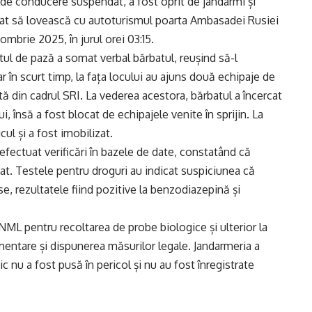
 de conducere suspendat, a fost oprit de jandarmi și
rcat să lovească cu autoturismul poarta Ambasadei Rusiei
ombrie 2025, în jurul orei 03:15.
tul de pază a somat verbal bărbatul, reușind să-l
iar în scurt timp, la fața locului au ajuns două echipaje de
tă din cadrul SRI. La vederea acestora, bărbatul a încercat
, însă a fost blocat de echipajele venite în sprijin. La
ul și a fost imobilizat.
au efectuat verificări în bazele de date, constatând că
t. Testele pentru droguri au indicat suspiciunea că
e, rezultatele fiind pozitive la benzodiazepină și
NML pentru recoltarea de probe biologice și ulterior la
imentare și dispunerea măsurilor legale. Jandarmeria a
c nu a fost pusă în pericol și nu au fost înregistrate