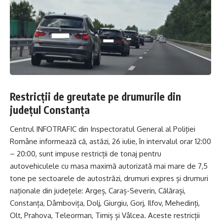
Restricții de greutate pe drumurile din
județul Constanța
Centrul INFOTRAFIC din Inspectoratul General al Poliției
Române informează că, astăzi, 26 iulie, în intervalul orar 12:00
– 20:00, sunt impuse restricții de tonaj pentru
autovehiculele cu masa maximă autorizată mai mare de 7,5
tone pe sectoarele de autostrăzi, drumuri expres și drumuri
naționale din județele: Argeș, Caraș-Severin, Călărași,
Constanța, Dâmbovița, Dolj, Giurgiu, Gorj, Ilfov, Mehedinți,
Olt, Prahova, Teleorman, Timiș și Vâlcea. Aceste restricții