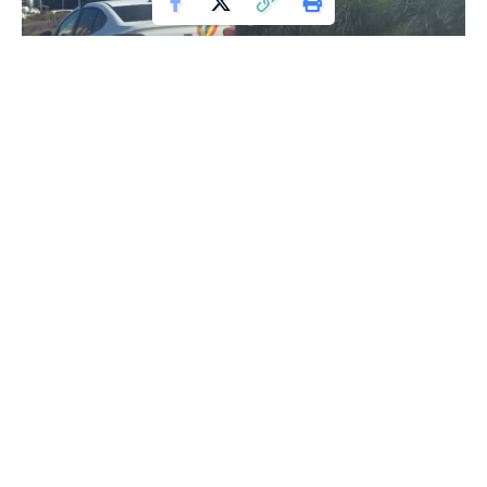
Decizia finală: Regulamentul controversat
din Constanța rămâne în vigoare
Judecătorii de la Tribunalul Constanța au decis să respingă
cererea de anulare a Regulamentului de gospodărire a
orașului, adoptat prin HCL Constanța nr. 77/2021. Această
hotărâre a fost luată în primă instanță și poate fi atacată în
recurs la Curtea de Apel Constanța.
Procesul a fost inițiat de un constănțean, Cornel Marian
Cinca, care a solicitat anularea regulamentului. Magistrații
Secției de Contencios administrativ și fiscal au ascultat
pledoariile părților pe 10 iunie 2025 și au anunțat că
hotărârea va fi pronunțată pe 26 iunie 2025. Totuși, după