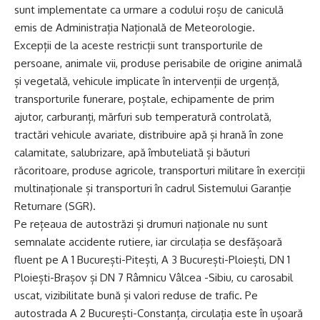
sunt implementate ca urmare a codului roșu de caniculă
emis de Administrația Națională de Meteorologie.
Excepții de la aceste restricții sunt transporturile de
persoane, animale vii, produse perisabile de origine animală
și vegetală, vehicule implicate în intervenții de urgență,
transporturile funerare, poștale, echipamente de prim
ajutor, carburanți, mărfuri sub temperatură controlată,
tractări vehicule avariate, distribuire apă și hrană în zone
calamitate, salubrizare, apă îmbuteliată și băuturi
răcoritoare, produse agricole, transporturi militare în exerciții
multinaționale și transporturi în cadrul Sistemului Garanție
Returnare (SGR).
Pe rețeaua de autostrăzi și drumuri naționale nu sunt
semnalate accidente rutiere, iar circulația se desfășoară
fluent pe A 1 București-Pitești, A 3 București-Ploiești, DN 1
Ploiești-Brașov și DN 7 Râmnicu Vâlcea -Sibiu, cu carosabil
uscat, vizibilitate bună și valori reduse de trafic. Pe
autostrada A 2 București-Constanța, circulația este în ușoară