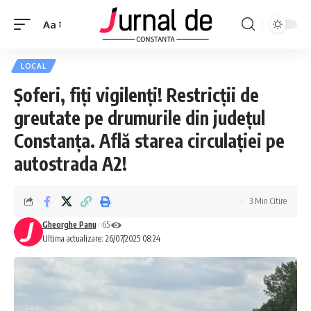
Aa
LOCAL
Șoferi, fiți vigilenți! Restricții de
greutate pe drumurile din județul
Constanța. Află starea circulației pe
autostrada A2!
3 Min Citire
Gheorghe Panu
65
Ultima actualizare: 26/07/2025 08:24