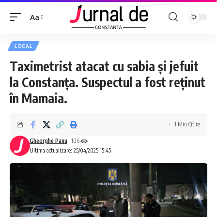
Aa
LOCAL
Taximetrist atacat cu sabia și jefuit
la Constanța. Suspectul a fost reținut
în Mamaia.
1 Min Citire
Gheorghe Panu
106
Ultima actualizare: 25/04/2025 15:45