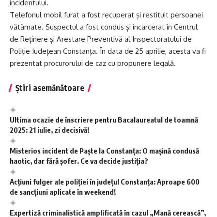
incidentului.
Telefonul mobil furat a fost recuperat și restituit persoanei
vătămate. Suspectul a fost condus și încarcerat în Centrul
de Reținere și Arestare Preventivă al Inspectoratului de
Poliție Județean Constanța. În data de 25 aprilie, acesta va fi
prezentat procurorului de caz cu propunere legală.
Știri asemănătoare
Ultima ocazie de înscriere pentru Bacalaureatul de toamnă
2025: 21 iulie, zi decisivă!
Misterios incident de Paște la Constanța: O mașină condusă
haotic, dar fără șofer. Ce va decide justiția?
Acțiuni fulger ale poliției în județul Constanța: Aproape 600
de sancțiuni aplicate în weekend!
Expertiză criminalistică amplificată în cazul „Mană cerească”,