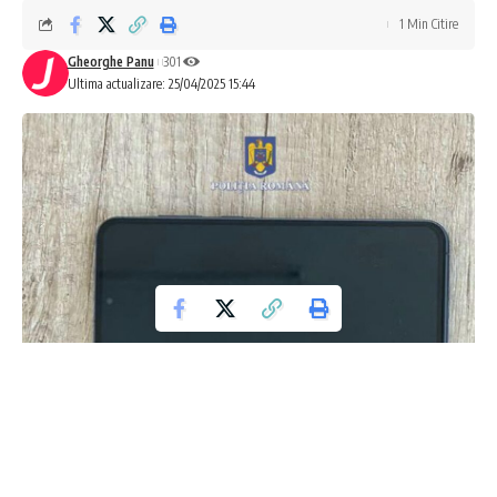
1 Min Citire
Gheorghe Panu
301
Ultima actualizare: 25/04/2025 15:44
Tânăr prins în flagrant pentru o tâlhărie
ingenioasă în Constanța