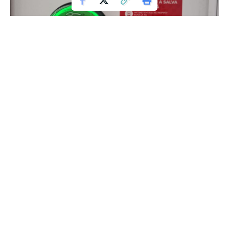
Defibrilatoare semi-automate instalate în
județul Constanța
În județul Constanța, au fost instalate cinci defibrilatoare
semi-automate în zone publice intens tranzitate, parte a
unui demers ce vizează creșterea șanselor de supraviețuire
în caz de stop cardiorespirator. Aceste aparate sunt
destinate utilizării de către persoane fără pregătire
medicală și pot face diferența dintre viață și moarte în
momente critice.