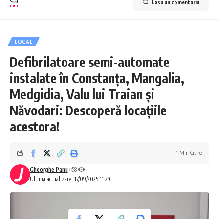
Lasa un comentariu
LOCAL
Defibrilatoare semi-automate
instalate în Constanța, Mangalia,
Medgidia, Valu lui Traian și
Năvodari: Descoperă locațiile
acestora!
1 Min Citire
Gheorghe Panu
58
Ultima actualizare: 17/09/2025 11:29