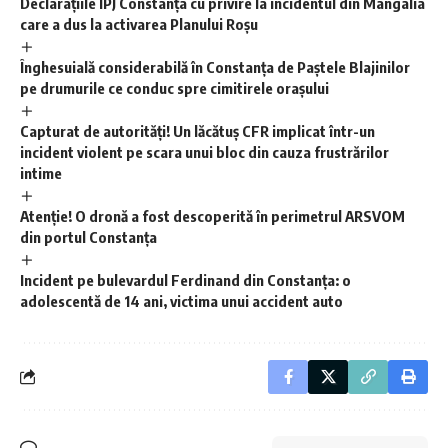
Declarațiile IPJ Constanța cu privire la incidentul din Mangalia
care a dus la activarea Planului Roșu
Înghesuială considerabilă în Constanța de Paștele Blajinilor
pe drumurile ce conduc spre cimitirele orașului
Capturat de autorități! Un lăcătuș CFR implicat într-un
incident violent pe scara unui bloc din cauza frustrărilor
intime
Atenție! O dronă a fost descoperită în perimetrul ARSVOM
din portul Constanța
Incident pe bulevardul Ferdinand din Constanța: o
adolescentă de 14 ani, victima unui accident auto