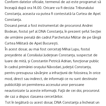
Conform datelor oficiale, termenul de azi este programat să
înceapă după ora 14.00. Oricare va fi decizia Tribunalului
Constanța, aceasta va putea fi contestată la Curtea de Apel
Constanța.
Dosarul penal a fost instrumentat de procurorul Andrei
Bodean, fostul șef al DNA Constanța, în prezent șeful Secției
de urmărire penală din cadrul Parchetului Militar de pe lângă
Curtea Militară de Apel București.
În acest dosar, au mai fost cercetați Mihai Lupu, fostul
președinte al Consiliului Județean Constanța, suspectat de
luare de mită, și Constantin Petrică Adrian, funcționar public
în cadrul primăriei orașului Năvodari, județul Constanța,
pentru presupusa săvârșire a infracțiunii de folosirea, în orice
mod, direct sau indirect, de informații ce nu sunt destinate
publicității ori permiterea accesului unor persoane
neautorizate la aceste informații. Față de cei doi, procurorul
de caz a dispus clasarea cercetărilor.
Tot în legătură cu acest dosar, DNA Constanța a încheiat un