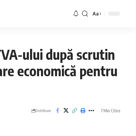
Aa
TVA-ului după scrutin
ltare economică pentru
7 Min Citire
Distribuie