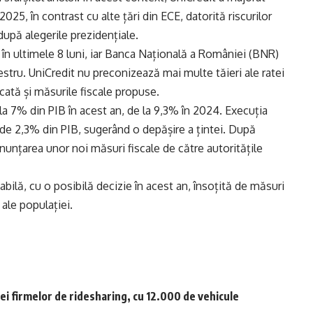
25, în contrast cu alte țări din ECE, datorită riscurilor
după alegerile prezidențiale.
 în ultimele 8 luni, iar Banca Națională a României (BNR)
estru. UniCredit nu preconizează mai multe tăieri ale ratei
icată și măsurile fiscale propuse.
la 7% din PIB în acest an, de la 9,3% în 2024. Execuția
t de 2,3% din PIB, sugerând o depășire a țintei. După
anunțarea unor noi măsuri fiscale de către autoritățile
bilă, cu o posibilă decizie în acest an, însoțită de măsuri
ale populației.
lei firmelor de ridesharing, cu 12.000 de vehicule