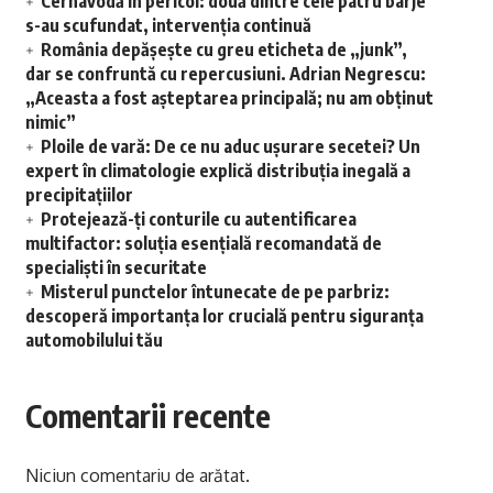
Cernavodă în pericol: două dintre cele patru barje
s-au scufundat, intervenția continuă
România depășește cu greu eticheta de „junk”,
dar se confruntă cu repercusiuni. Adrian Negrescu:
„Aceasta a fost așteptarea principală; nu am obținut
nimic”
Ploile de vară: De ce nu aduc ușurare secetei? Un
expert în climatologie explică distribuția inegală a
precipitațiilor
Protejează-ți conturile cu autentificarea
multifactor: soluția esențială recomandată de
specialiști în securitate
Misterul punctelor întunecate de pe parbriz:
descoperă importanța lor crucială pentru siguranța
automobilului tău
Comentarii recente
Niciun comentariu de arătat.