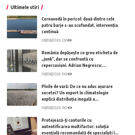
Ultimele stiri
Cernavodă în pericol: două dintre cele
patru barje s-au scufundat, intervenția
continuă
08/08/2026
233
România depășește cu greu eticheta de
„junk”, dar se confruntă cu
repercusiuni. Adrian Negrescu:
„Aceasta a fost așteptarea principală;
08/08/2026
316
nu am obținut nimic”
Ploile de vară: De ce nu aduc ușurare
secetei? Un expert în climatologie
explică distribuția inegală a
precipitațiilor
08/08/2026
181
Protejează-ți conturile cu
autentificarea multifactor: soluția
esențială recomandată de specialiști în