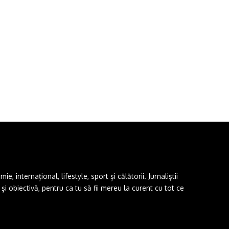
 internațional, lifestyle, sport și călătorii. Jurnaliștii
i obiectivă, pentru ca tu să fii mereu la curent cu tot ce