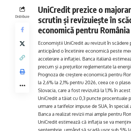
UniCredit prezice o majora
Distribuie
scrutin și revizuiește în sc
economică pentru România
Economiștii UniCredit au revizuit în scăder
anticipând o încetinire economică peste medi
accelerare a inflației. Banca italiană estime
precum și a prețurilor reglementate la energi
Prognoza de creștere economică pentru Român
la 2,6% la 2,1% pentru 2026, ceea ce o plas
Slovacia, care a fost revizuită la 1,1% în aces
UniCredit a tăiat cu 0,3 puncte procentuale 
urmare a tarifelor impuse de SUA, în special
Banca a realizat revizii mai ample pentru Rom
UniCredit estimează că inflația se va menține 
septembrie, urmând să scadă ușor sub 5% la s