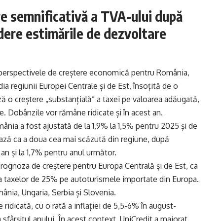
re semnificativă a TVA-ului după
ădere estimările de dezvoltare
e perspectivele de creștere economică pentru România,
a regiunii Europei Centrale și de Est, însoțită de o
ază o creștere „substanțială” a taxei pe valoarea adăugată,
e. Dobânzile vor rămâne ridicate și în acest an.
ia a fost ajustată de la 1,9% la 1,5% pentru 2025 și de
ează ca a doua cea mai scăzută din regiune, după
t an și la 1,7% pentru anul următor.
prognoza de creștere pentru Europa Centrală și de Est, ca
 a taxelor de 25% pe autoturismele importate din Europa.
ânia, Ungaria, Serbia și Slovenia.
ridicată, cu o rată a inflației de 5,5-6% în august-
fârșitul anului. În acest context, UniCredit a majorat