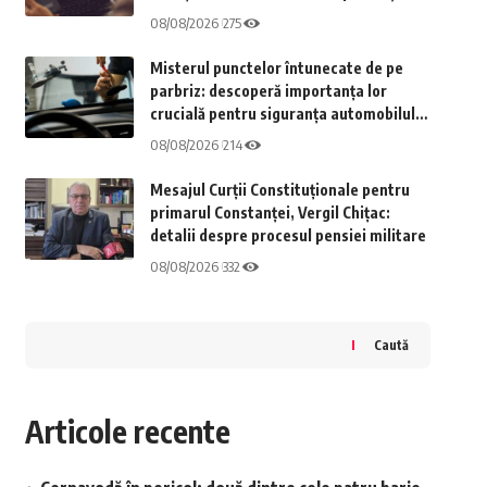
securitate
08/08/2026
275
Misterul punctelor întunecate de pe
parbriz: descoperă importanța lor
crucială pentru siguranța automobilului
tău
08/08/2026
214
Mesajul Curții Constituționale pentru
primarul Constanței, Vergil Chițac:
detalii despre procesul pensiei militare
08/08/2026
332
Caută
Articole recente