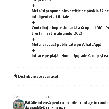
Meta își propune o investiție de până la 72 de
inteligenței artificiale
Contribuția impresionantă a Grupului DIGI: Pe
trei trimestre ale anului 2025
Meta lansează publicitate pe WhatsApp!
Intrare pe piață – Home Upgrade Group își va 
Distribuie acest articol
ARTICOLUL PRECEDENT
Bătălie intensă pentru locurile fruntașe în runda
de sâmbătă a Ligii a IV-a