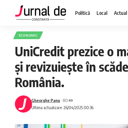
Politică
Local
Actual
ECONOMIC
UniCredit prezice o m
și revizuiește în scă
România.
Gheorghe Panu
80
Ultima actualizare: 26/04/2025 00:36