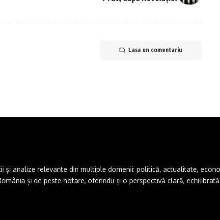
Lasa un comentariu
și analize relevante din multiple domenii: politică, actualitate, economie,
ânia și de peste hotare, oferindu-ți o perspectivă clară, echilibrată ș