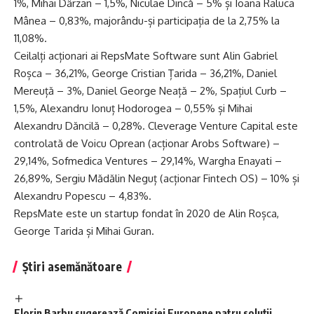
1%, Mihai Dârzan – 1,5%, Niculae Dincă – 5% și Ioana Raluca
Mânea – 0,83%, majorându-și participația de la 2,75% la
11,08%.
Ceilalți acționari ai RepsMate Software sunt Alin Gabriel
Roșca – 36,21%, George Cristian Țarida – 36,21%, Daniel
Mereuță – 3%, Daniel George Neață – 2%, Spațiul Curb –
1,5%, Alexandru Ionuț Hodorogea – 0,55% și Mihai
Alexandru Dăncilă – 0,28%. Cleverage Venture Capital este
controlată de Voicu Oprean (acționar Arobs Software) –
29,14%, Sofmedica Ventures – 29,14%, Wargha Enayati –
26,89%, Sergiu Mădălin Neguț (acționar Fintech OS) – 10% și
Alexandru Popescu – 4,83%.
RepsMate este un startup fondat în 2020 de Alin Roșca,
George Tarida și Mihai Guran.
Știri asemănătoare
Florin Barbu sugerează Comisiei Europene patru soluții