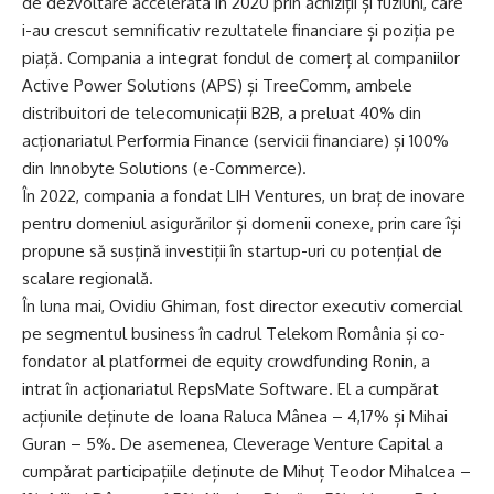
de dezvoltare accelerată în 2020 prin achiziții și fuziuni, care
i-au crescut semnificativ rezultatele financiare și poziția pe
piață. Compania a integrat fondul de comerț al companiilor
Active Power Solutions (APS) și TreeComm, ambele
distribuitori de telecomunicații B2B, a preluat 40% din
acționariatul Performia Finance (servicii financiare) și 100%
din Innobyte Solutions (e-Commerce).
În 2022, compania a fondat LIH Ventures, un braț de inovare
pentru domeniul asigurărilor și domenii conexe, prin care își
propune să susțină investiții în startup-uri cu potențial de
scalare regională.
În luna mai, Ovidiu Ghiman, fost director executiv comercial
pe segmentul business în cadrul Telekom România și co-
fondator al platformei de equity crowdfunding Ronin, a
intrat în acționariatul RepsMate Software. El a cumpărat
acțiunile deținute de Ioana Raluca Mânea – 4,17% și Mihai
Guran – 5%. De asemenea, Cleverage Venture Capital a
cumpărat participațiile deținute de Mihuț Teodor Mihalcea –