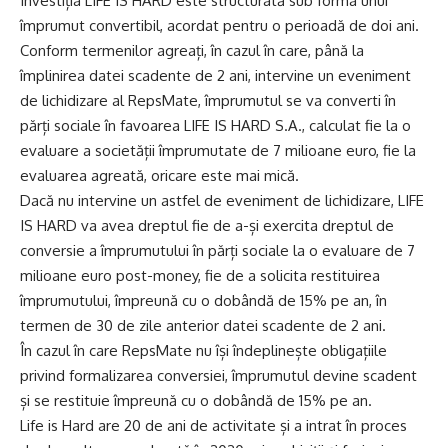
Investiția LIFE IS HARD este structurată sub forma unui
împrumut convertibil, acordat pentru o perioadă de doi ani.
Conform termenilor agreați, în cazul în care, până la
împlinirea datei scadente de 2 ani, intervine un eveniment
de lichidizare al RepsMate, împrumutul se va converti în
părți sociale în favoarea LIFE IS HARD S.A., calculat fie la o
evaluare a societății împrumutate de 7 milioane euro, fie la
evaluarea agreată, oricare este mai mică.
Dacă nu intervine un astfel de eveniment de lichidizare, LIFE
IS HARD va avea dreptul fie de a-și exercita dreptul de
conversie a împrumutului în părți sociale la o evaluare de 7
milioane euro post-money, fie de a solicita restituirea
împrumutului, împreună cu o dobândă de 15% pe an, în
termen de 30 de zile anterior datei scadente de 2 ani.
În cazul în care RepsMate nu își îndeplinește obligațiile
privind formalizarea conversiei, împrumutul devine scadent
și se restituie împreună cu o dobândă de 15% pe an.
Life is Hard are 20 de ani de activitate și a intrat în proces