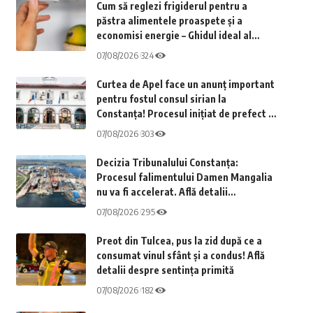
Cum să reglezi frigiderul pentru a
păstra alimentele proaspete și a
economisi energie – Ghidul ideal al
temperaturii
07/08/2026
324
Curtea de Apel face un anunț important
pentru fostul consul sirian la
Constanța! Procesul inițiat de prefect în
legătură cu investiția diplomatului din
07/08/2026
303
Năvodari este acum în atenția justiției
Decizia Tribunalului Constanța:
Procesul falimentului Damen Mangalia
nu va fi accelerat. Află detalii
importante
07/08/2026
295
Preot din Tulcea, pus la zid după ce a
consumat vinul sfânt și a condus! Află
detalii despre sentința primită
07/08/2026
182