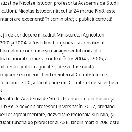
izat pe Nicolae Istudor, profesor la Academia de Studii
culturii. Nicolae Istudor, născut la 24 martie 1968, este
tar și are experiență în administrația publică centrală,
ii de conducere în cadrul Ministerului Agriculturii,
2001 și 2004, a fost director general și consilier al
roblemelor economice și managementul unităților
luare, monitorizare și control. Între 2004 și 2005, a
l pentru politici agricole și dezvoltare rurală.
în programe europene, fiind membru al Comitetului de
În anul 2010, a făcut parte din Comitetul de selecție a
R.
e legată de Academia de Studii Economice din București,
l 1999. A devenit profesor universitar în 2007, predând
erilor agroalimentare, dezvoltare regională și rurală, și
cupat funcția de prorector al ASE, iar din martie 2016 este