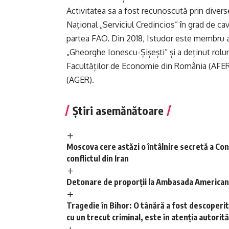
Activitatea sa a fost recunoscută prin diverse
Național „Serviciul Credincios” în grad de cav
partea FAO. Din 2018, Istudor este membru as
„Gheorghe Ionescu-Șișești” și a deținut rolur
Facultăților de Economie din România (AFER
(AGER).
Știri asemănătoare
Moscova cere astăzi o întâlnire secretă a Con
conflictul din Iran
Detonare de proporții la Ambasada Americană 
Tragedie în Bihor: O tânără a fost descoperită
cu un trecut criminal, este în atenția autorită