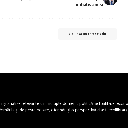
inițiativa mea
Lasa un comentariu
și analize relevante din multiple domenii: politică, actualitate, economie,
ânia și de peste hotare, oferindu-ți o perspectivă clară, echilibrată ș