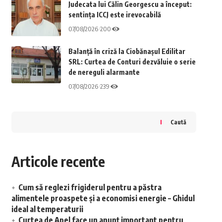
Judecata lui Călin Georgescu a început:
sentința ICCJ este irevocabilă
07/08/2026
200
Balanță în criză la Ciobănașul Edilitar
SRL: Curtea de Conturi dezvăluie o serie
de nereguli alarmante
07/08/2026
239
Caută
Articole recente
Cum să reglezi frigiderul pentru a păstra
alimentele proaspete și a economisi energie – Ghidul
ideal al temperaturii
Curtea de Apel face un anunț important pentru