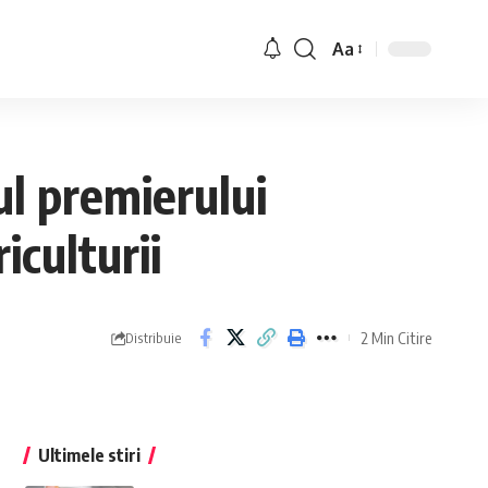
Aa
ul premierului
culturii
2 Min Citire
Distribuie
Ultimele stiri