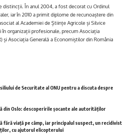
 distincții. În anul 2004, a fost decorat cu Ordinul
aler, iar în 2010 a primit diplome de recunoaștere din
ociat al Academiei de Științe Agricole și Silvice
i în organizații profesionale, precum Asociația
) și Asociația Generală a Economiștilor din România
siliului de Securitate al ONU pentru a discuta despre
din Oslo: descoperirile șocante ale autorităților
 fără viață pe câmp, iar principalul suspect, un recidivist
ților, cu ajutorul elicopterului