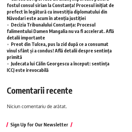
fostul consul sirian la Constanța! Procesul inițiat de
prefect în legătură cu investiția diplomatului din
Năvodari este acum în atenția justiției
Decizia Tribunalului Constanța: Procesul
falimentului Damen Mangalia nu va fi accelerat. Află
detalii importante
Preot din Tulcea, pus la zid după ce a consumat
vinul sfânt și a condus! Află detalii despre sentința
primită
Judecata lui Călin Georgescu a început: sentința
ICCJ este irevocabilă
Comentarii recente
Niciun comentariu de arătat.
Sign Up for Our Newsletter