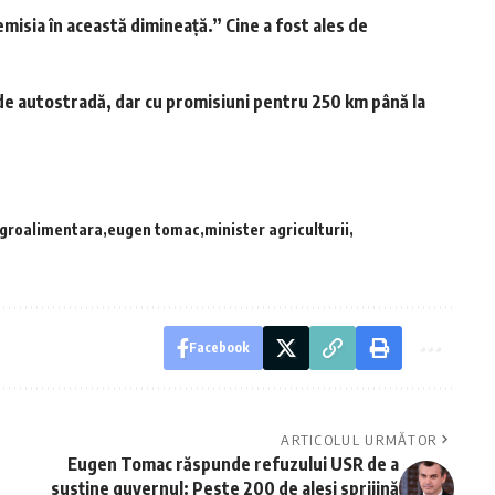
isia în această dimineață.” Cine a fost ales de
de autostradă, dar cu promisiuni pentru 250 km până la
groalimentara
eugen tomac
minister agriculturii
Facebook
ARTICOLUL URMĂTOR
Eugen Tomac răspunde refuzului USR de a
susține guvernul: Peste 200 de aleși sprijină