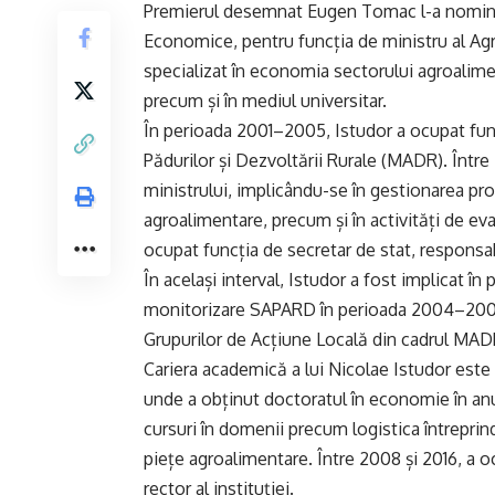
Premierul desemnat Eugen Tomac l-a nominal
Economice, pentru funcția de ministru al Agri
specializat în economia sectorului agroalimen
precum și în mediul universitar.
În perioada 2001–2005, Istudor a ocupat funcț
Pădurilor și Dezvoltării Rurale (MADR). Între 
ministrului, implicându-se în gestionarea p
agroalimentare, precum și în activități de eva
ocupat funcția de secretar de stat, responsabi
În același interval, Istudor a fost implicat 
monitorizare SAPARD în perioada 2004–2005. 
Grupurilor de Acțiune Locală din cadrul MAD
Cariera academică a lui Nicolae Istudor est
unde a obținut doctoratul în economie în anu
cursuri în domenii precum logistica întreprind
piețe agroalimentare. Între 2008 și 2016, a o
rector al instituției.