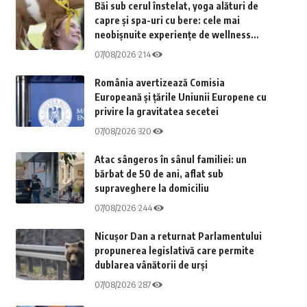
Băi sub cerul înstelat, yoga alături de
capre și spa-uri cu bere: cele mai
neobișnuite experiențe de wellness
care fascinează călătorii din întreaga
07/08/2026
214
lume
România avertizează Comisia
Europeană și țările Uniunii Europene cu
privire la gravitatea secetei
07/08/2026
320
Atac sângeros în sânul familiei: un
bărbat de 50 de ani, aflat sub
supraveghere la domiciliu
07/08/2026
244
Nicușor Dan a returnat Parlamentului
propunerea legislativă care permite
dublarea vânătorii de urși
07/08/2026
287