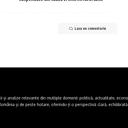
Lasa un comentariu
și analize relevante din multiple domenii: politică, actualitate, economie,
ânia și de peste hotare, oferindu-ți o perspectivă clară, echilibrată ș