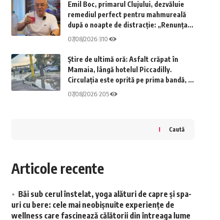
Emil Boc, primarul Clujului, dezvăluie
remediul perfect pentru mahmureală
după o noapte de distracție: „Renunțați
la cafea”
07/08/2026
310
Știre de ultimă oră: Asfalt crăpat în
Mamaia, lângă hotelul Piccadilly.
Circulația este oprită pe prima bandă, în
direcția Constanța
07/08/2026
205
Caută
Articole recente
Băi sub cerul înstelat, yoga alături de capre și spa-
uri cu bere: cele mai neobișnuite experiențe de
wellness care fascinează călătorii din întreaga lume