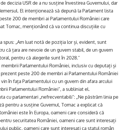
e decizia USR de a nu susține învestirea Guvernului, dar
 demersul. El intenționează să depună la Parlament lista
t peste 200 de membri ai Parlamentului României care
rmat Tomac, menționând că va continua discuțiile cu
spus: „Am luat notă de poziția lor și, evident, sunt
tru că țara are nevoie de un guvern stabil, de un guvern
toral, pentru că alegerile sunt în 2028.”
 membrii Parlamentului României, inclusiv cu deputați și
 în prezent peste 200 de membri ai Parlamentului României
vin în fața Parlamentului cu un guvern din afara arcului
brii Parlamentului României”, a subliniat el.
ta cu parlamentari „nefrecventabili”: „Ne păstrăm linia pe
ză pentru a susține Guvernul, Tomac a explicat că
României este în Europa, oameni care consideră că
 pentru securitatea României, oameni care sunt interesați
lui public, oameni care sunt interesați ca statul român