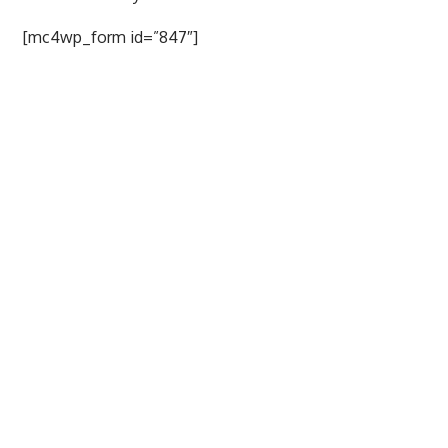
[mc4wp_form id=”847″]