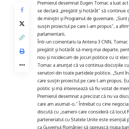
Premierul desemnat Eugen Tomac a luat act d
se declară „pregătit și hotărât” să continue
de miniștri și Programul de guvernare. „Sun
susțin proiectul pe care l-am propus”, a afi
parlamentarii.
Într-un comentariu la Antena 3 CNN, Tomac a 
pregătit și hotărât să merg mai departe, pen
nou și nicidecum de jocuri politice cu iz elec
Tomac a anunțat că va continua discuțiile cu
senatori din toate partidele politice. „Sunt
care susțin proiectul pe care l-am propus. Eu 
politic și mă interesează să fiu votat de mem
Premierul desemnat a precizat că nu va discu
care am asumat-o.” Întrebat cu cine negocia
discută cu „oameni care consideră că locul 
parteneriatul cu Statele Unite este esențial
ca Guvernul României să oprească risipa banu