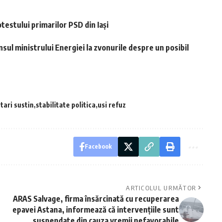
otestului primarilor PSD din Iași
l ministrului Energiei la zvonurile despre un posibil
tari sustin
stabilitate politica
usi refuz
Facebook
ARTICOLUL URMĂTOR
ARAS Salvage, firma însărcinată cu recuperarea
epavei Astana, informează că intervențiile sunt
suspendate din cauza vremii nefavorabile