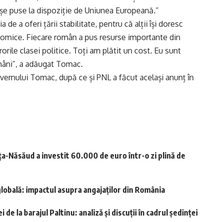
așe puse la dispoziție de Uniunea Europeană.”
 a oferi țării stabilitate, pentru că alții își doresc
conomice. Fiecare român a pus resurse importante din
orile clasei politice. Toți am plătit un cost. Eu sunt
omâni”, a adăugat Tomac.
vernului Tomac, după ce și PNL a făcut același anunț în
a-Năsăud a investit 60.000 de euro într-o zi plină de
lobală: impactul asupra angajaților din România
de la barajul Paltinu: analiză și discuții în cadrul ședinței