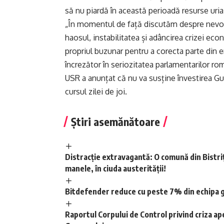
să nu piardă în această perioadă resurse uri
„În momentul de față discutăm despre nevoia de
haosul, instabilitatea și adâncirea crizei e
propriul buzunar pentru a corecta parte din er
încrezător în seriozitatea parlamentarilor r
USR a anunțat că nu va susține învestirea Gu
cursul zilei de joi.
Știri asemănătoare
Distracție extravagantă: O comună din Bistriț
manele, în ciuda austerității!
Bitdefender reduce cu peste 7% din echipa g
Raportul Corpului de Control privind criza apei 