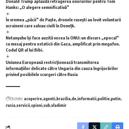
Donald Trump aplaudă retragerea onorurilor pentru Tom
Hanks: „O alegere semnificativă”
În vremea „păcii” de Paște, dronele rusești au lovit voluntarii
ucraineni care salvau civili în Donețk.
Netanyahu își face auzită vocea la ONU: un discurs „epocal”
cu mesaj pentru ostaticii din Gaza, amplificat prin megafon.
Codul QR al lui Bibi.
Uniunea Europeană restricționează transmiterea
informațiilor delicate către Ungaria din cauza îngrijorărilor
privind posibilele scurgeri către Rusia
Etichete:
acoperire
agenti
brazilia
de
informatii
politie
putin
rusia
servicii
spioni
sub
vladimir