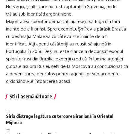
Norvegia, și alții care au fost capturați în Slovenia, unde
trăiau sub identități argentiniene.
Majoritatea spionilor demascați au reușit să fugă din țară
înainte de a fi prinsi. Spre exemplu, Șmîrev a părăsit Brazilia
cu destinația Malaezia cu câteva zile înainte de a fi
identificat. Alți agenți căsătoriți au reușit să ajungă în
Portugalia în 2018. Deși nu este clar ce a declanșat exodul
spionilor ruși din Brazilia, experții cred că, în lumina atenției
globale asupra Rusiei, șefii de la Moscova au concluzionat că
a devenit prea periculos pentru agenții lor sub acoperire,
ordonându-le întoarcerea acasă.
Știri asemănătoare
Siria distruge legătura cu teroarea iraniană în Orientul
Mijlociu