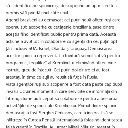
să-i identifice pe spionii ruși, descoperind un tipar care le-a
permis să îi prindă unul câte unul.
Agenții brazilieni au demascat cel puțin nouă ofițeri ruși care
operau sub acoperire cu cetățenie braziliană, șase dintre
aceștia fiind identificați public pentru prima dată. Această
acțiune a avut loc în colaborare cu agenții din cel puțin opt
țări, inclusiv SUA, Israel, Olanda și Uruguay. Demascarea
acestor spioni a reprezentat o lovitură semnificativă pentru
programul „ilegalilor” al Kremlinului, eliminând ofițeri bine
instruiți, greu de înlocuit. Cel puțin doi dintre ei au fost
arestați, în timp ce alții au reușit să fugă în Rusia.
Viața agenților ruși sub acoperire a fost dată peste cap după
invazia Ucrainei, moment în care serviciile de informații din
întreaga lume au început să colaboreze pentru a perturba
activitățile de spionaj ale Kremlinului. Primul dintre spionii
demascați a fost Serghei Cerkasov, care a încercat să se
infiltreze în Curtea Penală Internațională folosind identitatea
falsă creată în Brazilia. Au urmat Mihail Mikușin, arestat în