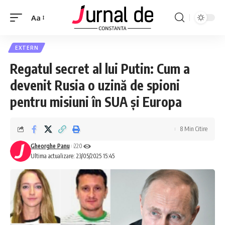
Aa
EXTERN
Regatul secret al lui Putin: Cum a
devenit Rusia o uzină de spioni
pentru misiuni în SUA și Europa
8 Min Citire
Gheorghe Panu
220
Ultima actualizare: 23/05/2025 15:45