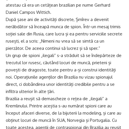
atestau că era un cetățean brazilian pe nume Gerhard
Daniel Campos Wittich.
După șase ani de activități discrete, Șmîrev a devenit
nerăbdător să înceapă munca de spion. Într-un mesaj trimis
soției sale din Rusia, care lucra și ea pentru serviciile secrete
rusești, el a scris: „Nimeni nu vrea să se simtă ca un
pierzător. De aceea continui să lucrez și să sper.”
Un grup de spioni „ilegali” s-a străduit să se îndepărteze de
trecutul lor rusesc, căutând locuri de muncă, prieteni și
povești de dragoste, toate pentru a-și construi identități
noi. Operațiunile agenților din Brazilia nu vizau spionajul
direct, ci dobândirea unor identități credibile pentru a se
infiltra ulterior în alte țări.
Brazilia a reușit să demascheze o rețea de „ilegali” a
Kremlinului. Printre aceștia s-au numărat spioni care au
început afaceri diverse, de la bijuterii la modeling, și care au
obținut locuri de muncă în SUA, Norvegia și Portugalia. Cu
toate acestea, agenții de contraspionaj din Brazilia au reușit