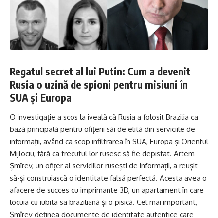
Regatul secret al lui Putin: Cum a devenit
Rusia o uzină de spioni pentru misiuni în
SUA și Europa
O investigație a scos la iveală că Rusia a folosit Brazilia ca
bază principală pentru ofițerii săi de elită din serviciile de
informații, având ca scop infiltrarea în SUA, Europa și Orientul
Mijlociu, fără ca trecutul lor rusesc să fie depistat. Artem
Șmîrev, un ofițer al serviciilor rusești de informații, a reușit
să-și construiască o identitate falsă perfectă. Acesta avea o
afacere de succes cu imprimante 3D, un apartament în care
locuia cu iubita sa braziliană și o pisică. Cel mai important,
Șmîrev deținea documente de identitate autentice care