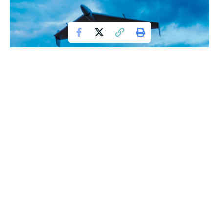
Planul inovator al Ucrainei în utilizarea
dronelor
Sute de drone kamikaze ucrainene au fost lansate spre
Moscova în ultimele săptămâni. Deși niciuna nu a ajuns în
capitala rusă, impactul asupra orașului și a întregii țări a fost
semnificativ. Dronele ucrainene au determinat închiderea
temporară a cel puțin 217 aeroporturi din Rusia de la 1
ianuarie, conform publicației ruse independente Novaya