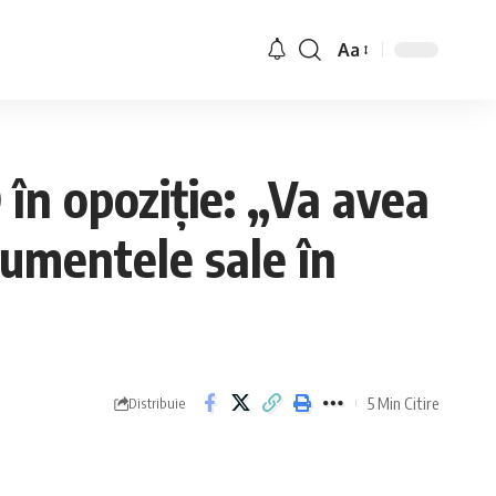
Aa
 în opoziție: „Va avea
gumentele sale în
5 Min Citire
Distribuie