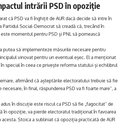
pactul intrării PSD în opoziție
arat că PSD va fi înghițit de AUR dacă decide să intre în
 ca Partidul Social-Democrat să creadă că, trecând în
ă nu este momentul pentru PSD și PNL să pornească
 va putea să implementeze măsurile necesare pentru
rincipalul vinovat pentru un eventual eșec. El a menționat
în special în ceea ce privește reforma statului și echilibrul
ernare, afirmând că așteptările electoratului trebuie să fie
e necesare, în final, răspunderea PSD va fi foarte mare”, a
adus în discuție este riscul ca PSD să fie „fagocitat” de
ră în opoziție, va pierde electoratul tradițional în favoarea
n acesta. Stoica a subliniat că opoziția practicată de AUR