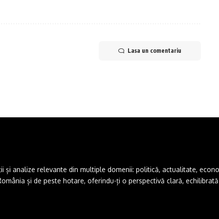
Lasa un comentariu
și analize relevante din multiple domenii: politică, actualitate, economie,
ânia și de peste hotare, oferindu-ți o perspectivă clară, echilibrată ș