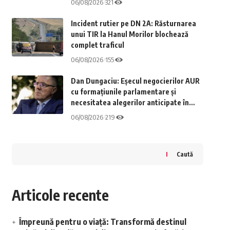
06/08/2026
321
Incident rutier pe DN 2A: Răsturnarea
unui TIR la Hanul Morilor blochează
complet traficul
06/08/2026
155
Dan Dungaciu: Eșecul negocierilor AUR
cu formațiunile parlamentare și
necesitatea alegerilor anticipate în
România
06/08/2026
219
Caută
Articole recente
Împreună pentru o viață: Transformă destinul