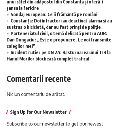
unui cățel din adăpostul din Constanța și oferă-i
șansa la fericire
Sondaj european: Ce îi frământă pe români
Constanța: Doi infractori au deactivat alarma și au
sustras o bicicletă, dar au fost prinși de poliție
Parteneriatul civil, o temă delicată pentru AUR:
Dan Dungaciu: „Este o propunere. Le voi transmite
colegilor mei”
Incident rutier pe DN 2A: Răsturnarea unui TIR la
Hanul Morilor blochează complet traficul
Comentarii recente
Niciun comentariu de arătat.
Sign Up for Our Newsletter
Subscribe to our newsletter to get our newest