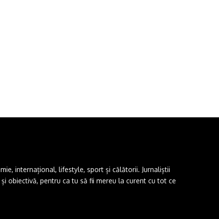
 internațional, lifestyle, sport și călătorii. Jurnaliștii
i obiectivă, pentru ca tu să fii mereu la curent cu tot ce