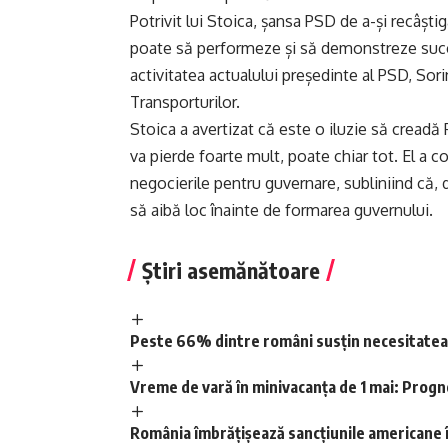
Potrivit lui Stoica, șansa PSD de a-și recâșt
poate să performeze și să demonstreze succ
activitatea actualului președinte al PSD, Sori
Transporturilor.
Stoica a avertizat că este o iluzie să creadă
va pierde foarte mult, poate chiar tot. El a
negocierile pentru guvernare, subliniind că,
să aibă loc înainte de formarea guvernului.
Știri asemănătoare
Peste 66% dintre români susțin necesitatea un
Vreme de vară în minivacanța de 1 mai: Progn
România îmbrățișează sancțiunile americane î