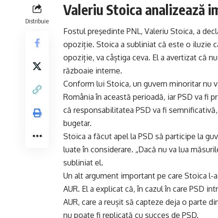
Valeriu Stoica analizează im
Distribuie
Fostul preşedinte PNL, Valeriu Stoica, a decl
opoziție. Stoica a subliniat că este o iluzie
opoziție, va câștiga ceva. El a avertizat c
războaie interne.
Conform lui Stoica, un guvern minoritar nu
România în această perioadă, iar PSD va fi p
că responsabilitatea PSD va fi semnificativă, 
bugetar.
Stoica a făcut apel la PSD să participe la guv
luate în considerare. „Dacă nu va lua măsuril
subliniat el.
Un alt argument important pe care Stoica l-a 
AUR. El a explicat că, în cazul în care PSD int
AUR, care a reușit să capteze deja o parte di
nu poate fi replicată cu succes de PSD.