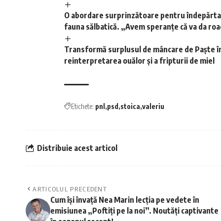
O abordare surprinzătoare pentru îndepărtarea
fauna sălbatică. „Avem speranțe că va da ro
Transformă surplusul de mâncare de Paște în 
reinterpretarea ouălor și a fripturii de miel
Etichete:
pnl
psd
stoica
valeriu
Distribuie acest articol
ARTICOLUL PRECEDENT
Cum își învață Nea Marin lecția pe vedete în
emisiunea „Poftiți pe la noi”. Noutăți captivante