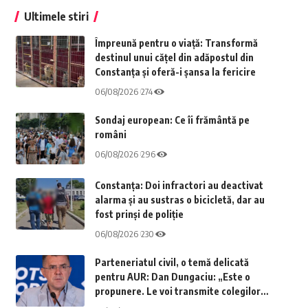
Ultimele stiri
Împreună pentru o viață: Transformă
destinul unui cățel din adăpostul din
Constanța și oferă-i șansa la fericire
06/08/2026
274
Sondaj european: Ce îi frământă pe
români
06/08/2026
296
Constanța: Doi infractori au deactivat
alarma și au sustras o bicicletă, dar au
fost prinși de poliție
06/08/2026
230
Parteneriatul civil, o temă delicată
pentru AUR: Dan Dungaciu: „Este o
propunere. Le voi transmite colegilor
mei”