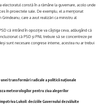
iga electoratul constă în a rămâne la guvernare, acolo unde
es în proiectele sale. De exemplu, el a menționat
n Grindeanu, care a avut realizări ca ministru al
 PSD că intrând în opoziție va câștiga ceva, adăugând că
 concluzionat că PSD și PNL trebuie să se concentreze pe
 deși sunt necesare congrese interne, acestea nu ar trebui
ei transformări radicale a politicii naționale
oza meteorologilor pentru ziua alegerilor
mpotriva Lukoil: deciziile Guvernului dezvăluite